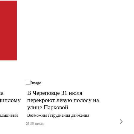
на
В Череповце 31 июля
В Вол
 диплому
перекроют левую полосу на
перек
улице Парковой
просп
фальшивый
Возможны затруднения движения
Изменят
next
транспор
30 июля
30 июл