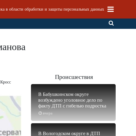
ка в области обработки и защиты персональных данных
манова
Происшествия
«Кросс
В Бабушкинском округе
возбуждено уголовное дело по
факту ДТП с гибелью подростка
вчера
В Вологодском округе в ДТП