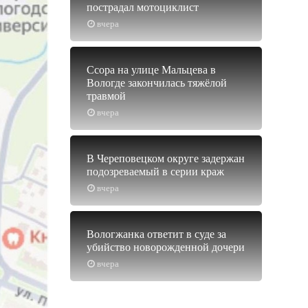
пострадал мотоциклист
вчера
Ссора на улице Мальцева в
Вологде закончилась тяжёлой
травмой
вчера
В Череповецком округе задержан
подозреваемый в серии краж
вчера
Вологжанка ответит в суде за
убийство новорожденной дочери
вчера