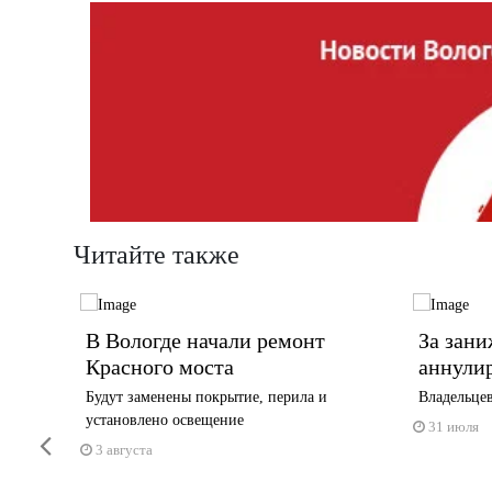
Читайте также
В Вологде начали ремонт
За зани
ла
Красного моста
аннули
Будут заменены покрытие, перила и
Владельце
установлено освещение
скницу в
31 июля
Previous
3 августа