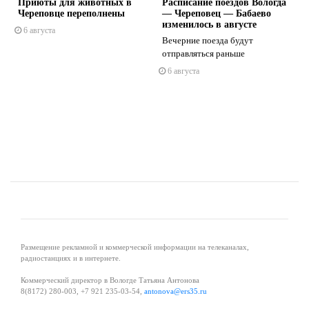
Приюты для животных в
Расписание поездов Вологда
Череповце переполнены
— Череповец — Бабаево
изменилось в августе
6 августа
Вечерние поезда будут
отправляться раньше
s
ne
6 августа
Размещение рекламной и коммерческой информации на телеканалах,
радиостанциях и в интернете.
Коммерческий директор в Вологде Татьяна Антонова
8(8172) 280-003, +7 921 235-03-54,
antonova@ers35.ru