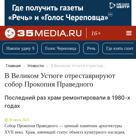
16+
Накопи удачу 9
Голос Череповца
Речь
Где взять газету
Главная
Новости
В Великом Устюге отрестав...
В Великом Устюге отреставрируют
собор Прокопия Праведного
Последний раз храм ремонтировали в 1980-х
годах
28 июля 2025
Собор Прокопия Праведного — ценный памятник архитектуры
XVII века. Храм, имеющий статус объекта культурного наследия,