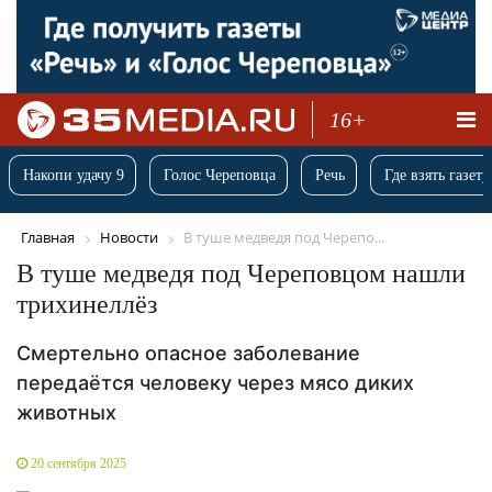
16+
Накопи удачу 9
Голос Череповца
Речь
Где взять газету
Главная
Новости
В туше медведя под Черепо...
В туше медведя под Череповцом нашли
трихинеллёз
Смертельно опасное заболевание
передаётся человеку через мясо диких
животных
20 сентября 2025