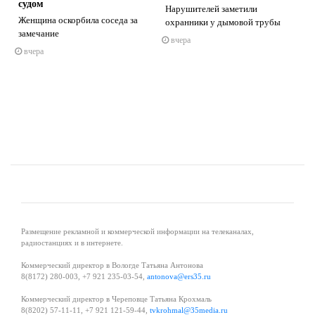
судом
Нарушителей заметили
Женщина оскорбила соседа за
охранники у дымовой трубы
замечание
вчера
s
ne
вчера
Размещение рекламной и коммерческой информации на телеканалах,
радиостанциях и в интернете.
Коммерческий директор в Вологде Татьяна Антонова
8(8172) 280-003, +7 921 235-03-54,
antonova@ers35.ru
Коммерческий директор в Череповце Татьяна Крохмаль
8(8202) 57-11-11, +7 921 121-59-44,
tvkrohmal@35media.ru