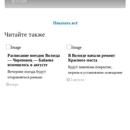
сегодня
Показать всё
Читайте также
Расписание поездов Вологда
В Вологде начали ремонт
— Череповец — Бабаево
Красного моста
изменилось в августе
Будут заменены покрытие,
Вечерние поезда будут
перила и установлено освещение
отправляться раньше
3 августа
s
ne
вчера