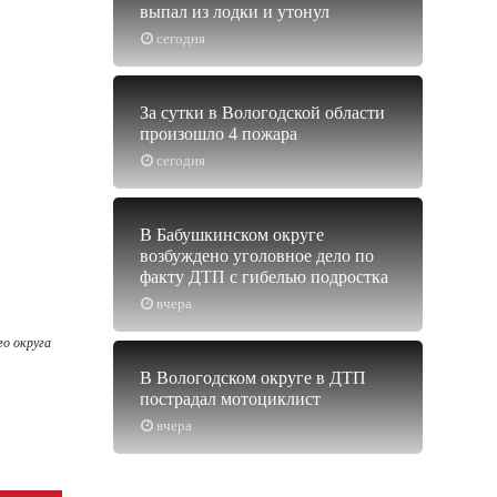
выпал из лодки и утонул
сегодня
За сутки в Вологодской области
произошло 4 пожара
сегодня
В Бабушкинском округе
возбуждено уголовное дело по
факту ДТП с гибелью подростка
вчера
го округа
В Вологодском округе в ДТП
пострадал мотоциклист
вчера