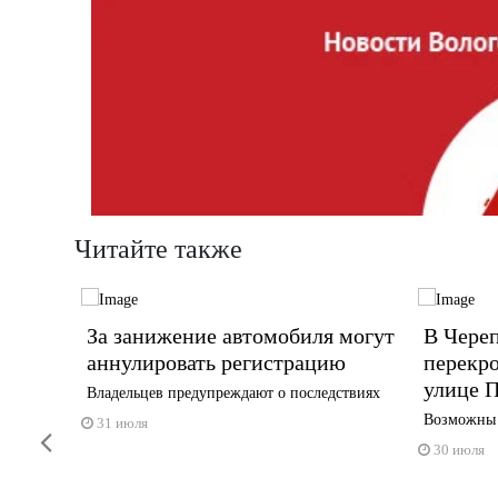
Читайте также
За занижение автомобиля могут
В Чере
ичили
аннулировать регистрацию
перекро
улице 
Владельцев предупреждают о последствиях
Возможны 
31 июля
Previous
30 июля