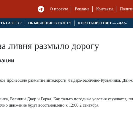
О проекте
Реклама
Контакты
Полити
ЯТЬ ГАЗЕТУ?
ОБЪЯВЛЕНИЕ В ГАЗЕТУ
КОРОТКИЙ ОТВЕТ — «ДА!»
за ливня размыло дорогу
зации
дков произошло размытие автодороги Лыдарь-Бабичево-Кузьминка. Движ
инка, Великий Двор и Горка. Как только погодные условия улучшатся, п
но движение будет восстановлено к 12:00 2 сентября.