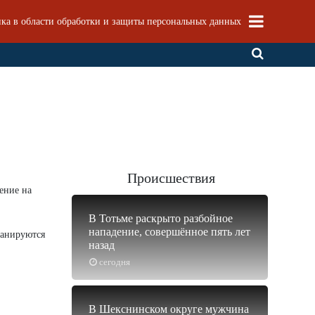
ка в области обработки и защиты персональных данных
Происшествия
ение на
В Тотьме раскрыто разбойное
нападение, совершённое пять лет
ланируются
назад
сегодня
В Шекснинском округе мужчина