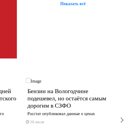
Показать всё
дней
Бензин на Вологодчине
Завтр
тского
подешевел, но остаётся самым
часть
дорогим в СЗФО
Изменит
транспор
го
Росстат опубликовал данные о ценах
next
24 июл
30 июля