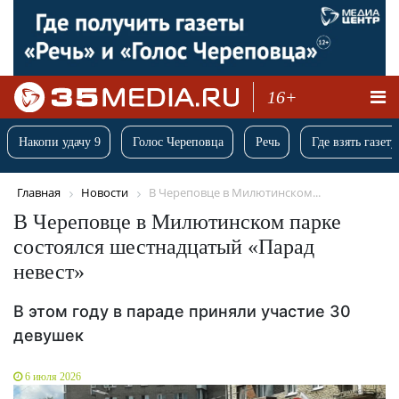
16+
Накопи удачу 9
Голос Череповца
Речь
Где взять газету
Главная
Новости
В Череповце в Милютинском...
В Череповце в Милютинском парке
состоялся шестнадцатый «Парад
невест»
В этом году в параде приняли участие 30
девушек
6 июля 2026