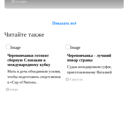
сегодня
Показать всё
Читайте также
Череповчанки готовят
Череповчанка - лучший
сборную Словакии к
повар страны
международному кубку
Судьи аплодировали суфле,
Мать и дочь объединили усилия,
приготовленному Наталией
чтобы подготовить спортсменов
4 августа
s
ne
к «Cup of Nationa...
вчера