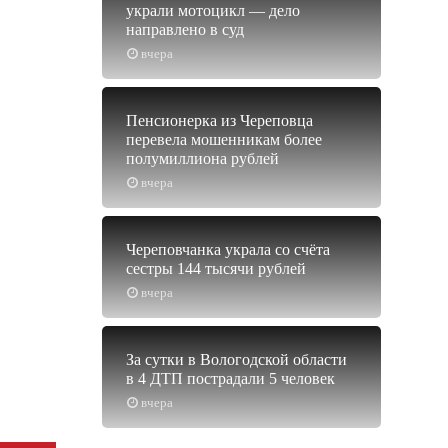
украли мотоцикл — дело
направлено в суд
вчера
Пенсионерка из Череповца
перевела мошенникам более
полумиллиона рублей
вчера
Череповчанка украла со счёта
сестры 144 тысячи рублей
вчера
За сутки в Вологодской области
в 4 ДТП пострадали 5 человек
вчера