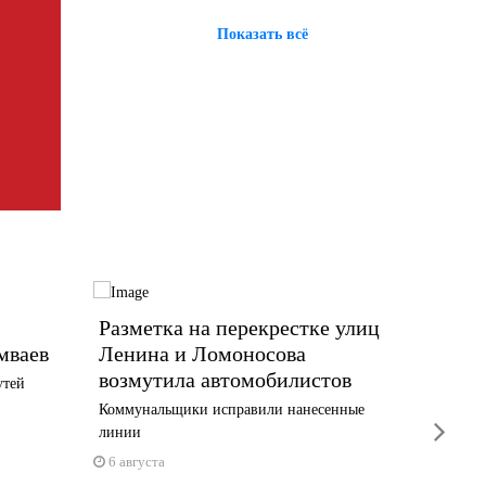
Показать всё
Разметка на перекрестке улиц
«Я МО
мваев
Ленина и Ломоносова
трудо
возмутила автомобилистов
особе
утей
Коммунальщики исправили нанесенные
Уверенны
next
линии
6 авгус
6 августа