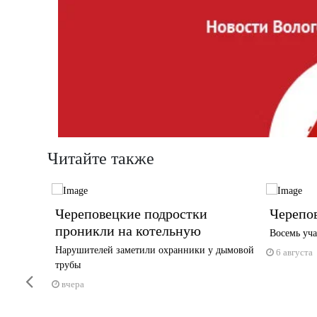
Читайте также
Череповецкие подростки
Черепов
проникли на котельную
ширять
Восемь уча
тралей
Нарушителей заметили охранники у дымовой
6 августа
трубы
Previous
вчера