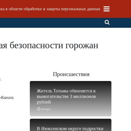
ка в области обработки и защиты персональных данных
я безопасности горожан
Происшествия
.
Житель Тотьмы обвиняется в
вымогательстве 3 миллионов
 «Канала
рублей
вчера
В Нюксенском округе подростки