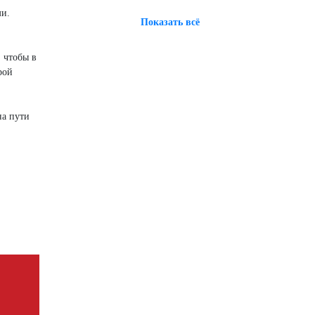
ми.
Показать всё
 чтобы в
рой
на пути