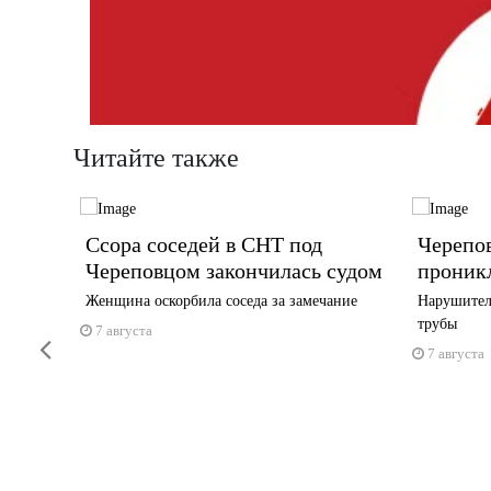
Читайте также
тся на
Ссора соседей в СНТ под
Черепо
Череповцом закончилась судом
проник
 до часу
Женщина оскорбила соседа за замечание
Нарушител
трубы
7 августа
Previous
7 августа