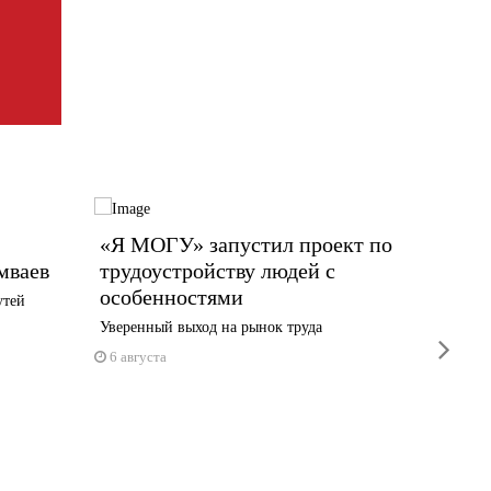
«Я МОГУ» запустил проект по
Дорог
мваев
трудоустройству людей с
Черепов
особенностями
собствен
утей
Уверенный выход на рынок труда
5 авгус
next
6 августа