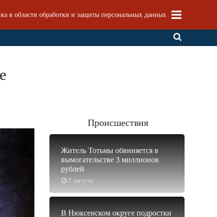
ка в области обработки и защиты персональных данных
е
Происшествия
Житель Тотьмы обвиняется в
вымогательстве 3 миллионов
рублей
7 августа
В Нюксенском округе подростки