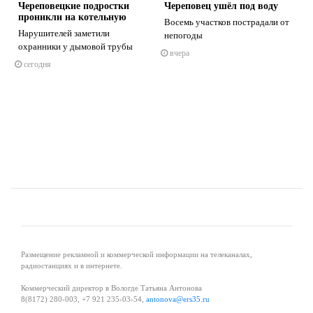
Череповецкие подростки
Череповец ушёл под воду
проникли на котельную
т
Восемь участков пострадали от
Нарушителей заметили
непогоды
охранники у дымовой трубы
вчера
сегодня
s
ne
Размещение рекламной и коммерческой информации на телеканалах,
радиостанциях и в интернете.
Коммерческий директор в Вологде Татьяна Антонова
8(8172) 280-003, +7 921 235-03-54,
antonova@ers35.ru