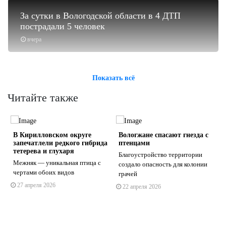
За сутки в Вологодской области в 4 ДТП
пострадали 5 человек
вчера
Показать всё
Читайте также
я
В Кирилловском округе
Вологжане спасают гнезда с
запечатлели редкого гибрида
птенцами
тетерева и глухаря
Благоустройство территории
Межняк — уникальная птица с
создало опасность для колонии
чертами обоих видов
грачей
s
ne
27 апреля 2026
22 апреля 2026