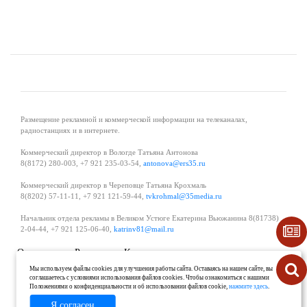
Размещение рекламной и коммерческой информации на телеканалах,
радиостанциях и в интернете.
Коммерческий директор в Вологде Татьяна Антонова
8(8172) 280-003, +7 921 235-03-54,
antonova@ers35.ru
Коммерческий директор в Череповце Татьяна Крохмаль
8(8202) 57-11-11, +7 921 121-59-44,
tvkrohmal@35media.ru
Начальник отдела рекламы в Великом Устюге Екатерина Вьюжанина 8(81738)
2-04-44, +7 921 125-06-40,
katrinv81@mail.ru
О проекте
Реклама
Контакты
Политика в области обработки и защиты персональных данных
Мы используем файлы cookies для улучшения работы сайта. Оставаясь на нашем сайте, вы
соглашаетесь с условиями использования файлов cookies. Чтобы ознакомиться с нашими
Положениями о конфиденциальности и об использовании файлов cookie,
нажмите здесь
.
Я согласен