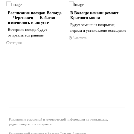
Расписание поездов Вологда
В Вологде начали ремонт
— Череповец — Бабаево
Красного моста
изменилось в августе
Будут заменены покрытие,
Вечерние поезда будут
перила и установлено освещение
отправляться раньше
3 августа
s
ne
сегодня
Размещение рекламной и коммерческой информации на телеканалах,
радиостанциях и в интернете.
Коммерческий директор в Вологде Татьяна Антонова