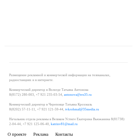
Размещение рекламной и коммерческой информации на телеканалах,
радиостанциях и в интернете.
Коммерческий директор в Вологде Татьяна Антонова
8(8172) 280-003, +7 921 235-03-54,
antonova@ers35.ru
Коммерческий директор в Череповце Татьяна Крохмаль
8(8202) 57-11-11, +7 921 121-59-44,
tvkrohmal@35media.ru
Начальник отдела рекламы в Великом Устюге Екатерина Вьюжанина 8(81738)
2-04-44, +7 921 125-06-40,
katrinv81@mail.ru
О проекте
Реклама
Контакты