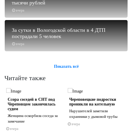
тысячи рублей
вчера
За сутки в Вологодской области в 4 ДТП
пострадали 5 человек
вчера
Показать всё
Читайте также
Ссора соседей в СНТ под
Череповецкие подростки
Череповцом закончилась
проникли на котельную
судом
Нарушителей заметили
и
Женщина оскорбила соседа за
охранники у дымовой трубы
замечание
вчера
s
ne
вчера