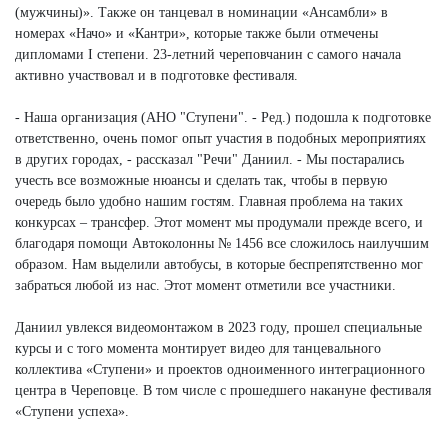
(мужчины)». Также он танцевал в номинации «Ансамбли» в
номерах «Начо» и «Кантри», которые также были отмечены
дипломами I степени. 23-летний череповчанин с самого начала
активно участвовал и в подготовке фестиваля.
- Наша организация (АНО "Ступени". - Ред.) подошла к подготовке
ответственно, очень помог опыт участия в подобных мероприятиях
в других городах, - рассказал "Речи" Даниил. - Мы постарались
учесть все возможные нюансы и сделать так, чтобы в первую
очередь было удобно нашим гостям. Главная проблема на таких
конкурсах – трансфер. Этот момент мы продумали прежде всего, и
благодаря помощи Автоколонны № 1456 все сложилось наилучшим
образом. Нам выделили автобусы, в которые беспрепятственно мог
забраться любой из нас. Этот момент отметили все участники.
Даниил увлекся видеомонтажом в 2023 году, прошел специальные
курсы и с того момента монтирует видео для танцевального
коллектива «Ступени» и проектов одноименного интеграционного
центра в Череповце. В том числе с прошедшего накануне фестиваля
«Ступени успеха».