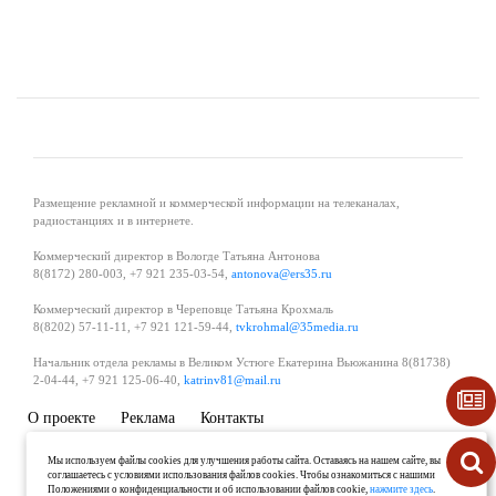
Размещение рекламной и коммерческой информации на телеканалах,
радиостанциях и в интернете.
Коммерческий директор в Вологде Татьяна Антонова
8(8172) 280-003, +7 921 235-03-54,
antonova@ers35.ru
Коммерческий директор в Череповце Татьяна Крохмаль
8(8202) 57-11-11, +7 921 121-59-44,
tvkrohmal@35media.ru
Начальник отдела рекламы в Великом Устюге Екатерина Вьюжанина 8(81738)
2-04-44, +7 921 125-06-40,
katrinv81@mail.ru
О проекте
Реклама
Контакты
Политика в области обработки и защиты персональных данных
Мы используем файлы cookies для улучшения работы сайта. Оставаясь на нашем сайте, вы
соглашаетесь с условиями использования файлов cookies. Чтобы ознакомиться с нашими
Положениями о конфиденциальности и об использовании файлов cookie,
нажмите здесь
.