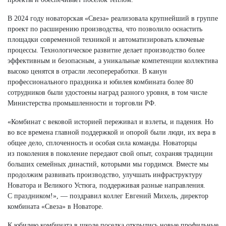
В 2024 году новаторская «Свеза» реализовала крупнейший в группе
проект по расширению производства, что позволило оснастить
площадки современной техникой и автоматизировать ключевые
процессы. Технологическое развитие делает производство более
эффективным и безопасным, а уникальные компетенции коллектива
высоко ценятся в отрасли лесопереработки. В канун
профессионального праздника и юбилея комбината более 80
сотрудников были удостоены наград разного уровня, в том числе
Министерства промышленности и торговли РФ.
«Комбинат с вековой историей переживал и взлеты, и падения. Но
во все времена главной поддержкой и опорой были люди, их вера в
общее дело, сплоченность и особая сила команды. Новаторцы
из поколения в поколение передают свой опыт, сохраняя традиции
больших семейных династий, которыми мы гордимся. Вместе мы
продолжим развивать производство, улучшать инфраструктуру
Новатора и Великого Устюга, поддерживая разные направления.
С праздником!», — поздравил коллег Евгений Михель, директор
комбината «Свеза» в Новаторе.
К юбилею комбината в школе поселка открылись новые профильные