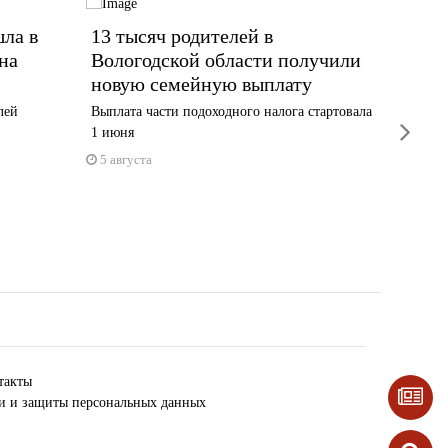
шла в
13 тысяч родителей в
Добил
на
Вологодской области получили
спустя
новую семейную выплату
Пожилая 
лей
Выплата части подоходного налога стартовала
3 авгус
next
1 июня
5 августа
такты
ки и защиты персональных данных