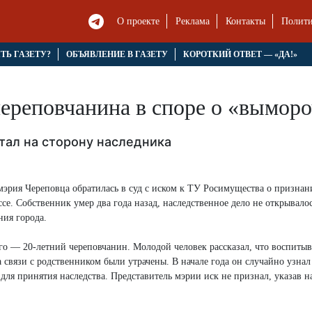
О проекте
Реклама
Контакты
Полити
ЯТЬ ГАЗЕТУ?
ОБЪЯВЛЕНИЕ В ГАЗЕТУ
КОРОТКИЙ ОТВЕТ — «ДА!»
череповчанина в споре о «вымор
стал на сторону наследника
 мэрия Череповца обратилась в суд с иском к ТУ Росимущества о признан
е. Собственник умер два года назад, наследственное дело не открывалос
ия города.
го — 20-летний череповчанин. Молодой человек рассказал, что воспитыв
а связи с родственником были утрачены. В начале года он случайно узнал
 для принятия наследства. Представитель мэрии иск не признал, указав н