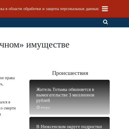
ка в области обработки и защиты персональных данных
очном» имуществе
Происшествия
ии права
ь,
Житель Тотьмы обвиняется в
вымогательстве 3 миллионов
рублей
ался в
вчера
 о смерти
а
В Нюксенском округе подростки