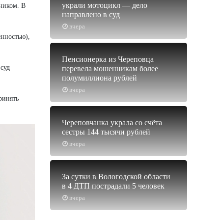
украли мотоцикл — дело
нником. В
направлено в суд
вчера
енностью),
Пенсионерка из Череповца
суд
перевела мошенникам более
полумиллиона рублей
вчера
ринять
Череповчанка украла со счёта
сестры 144 тысячи рублей
вчера
За сутки в Вологодской области
в 4 ДТП пострадали 5 человек
вчера