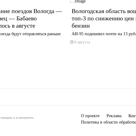
ание поездов Вологда —
Вологодская область во
вец — Бабаево
топ-3 по снижению цен 
ось в августе
бензин
оезда будут отправляться раньше
АИ-95 подешевел почти на 13 руб
6 августа
О проекте
Реклама
Кон
танциях и в интернете.
Политика в области обработ