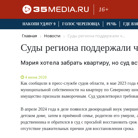
16+
НАКОПИ УДАЧУ 9
ГОЛОС ЧЕРЕПОВЦА
РЕЧЬ
ГДЕ ВЗ
Главная
Новости
Суды региона поддержали ч...
Суды региона поддержали 
Мэрия хотела забрать квартиру, но суд в
4 июня 2026
Как сообщили в пресс-службе судов области, в мае 2023 года
муниципальной собственности на квартиру по Северному шосс
имущество признали выморочным. Суд удовлетворил требован
В апреле 2024 года в деле появился двоюродный внук умерше
детском доме, затем в приёмной семье, родители его умерли, 
родственника и обратился в суд с просьбой восстановить срок
отсутствие уважительных причин для восстановления срока.