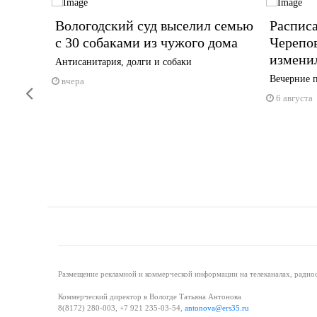
в
Вологодский суд выселил семью
Распис
с 30 собаками из чужого дома
Черепо
изменил
в,
Антисанитария, долги и собаки
ьщиков
Вечерние п
вчера
Previous
6 августа
Размещение рекламной и коммерческой информации на телеканалах, радиос
Коммерческий директор в Вологде Татьяна Антонова
8(8172) 280-003, +7 921 235-03-54,
antonova@ers35.ru