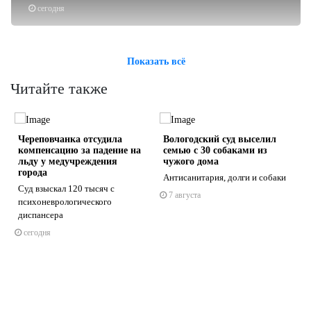
сегодня
Показать всё
Читайте также
Череповчанка отсудила
Вологодский суд выселил
компенсацию за падение на
семью с 30 собаками из
льду у медучреждения
чужого дома
города
Антисанитария, долги и собаки
Суд взыскал 120 тысяч с
7 августа
s
ne
психоневрологического
диспансера
сегодня