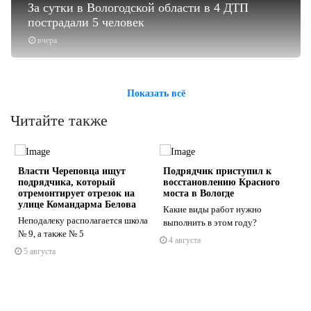
За сутки в Вологодской области в 4 ДТП
пострадали 5 человек
вчера
Показать всё
Читайте также
Власти Череповца ищут
Подрядчик приступил к
подрядчика, который
восстановлению Красного
отремонтирует отрезок на
моста в Вологде
улице Командарма Белова
Какие виды работ нужно
Неподалеку располагается школа
выполнить в этом году?
s
ne
№ 9, а также № 5
4 августа
5 августа