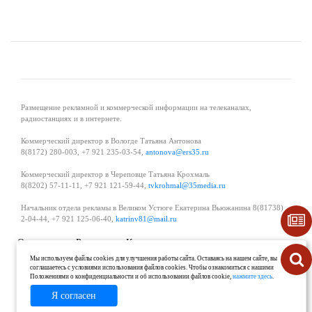
Размещение рекламной и коммерческой информации на телеканалах,
радиостанциях и в интернете.
Коммерческий директор в Вологде Татьяна Антонова
8(8172) 280-003, +7 921 235-03-54,
antonova@ers35.ru
Коммерческий директор в Череповце Татьяна Крохмаль
8(8202) 57-11-11, +7 921 121-59-44,
tvkrohmal@35media.ru
Начальник отдела рекламы в Великом Устюге Екатерина Вьюжанина 8(81738)
2-04-44, +7 921 125-06-40,
katrinv81@mail.ru
О проекте
Реклама
Контакты
Политика в области обработки и защиты персональных данных
Мы используем файлы cookies для улучшения работы сайта. Оставаясь на нашем сайте, вы
соглашаетесь с условиями использования файлов cookies. Чтобы ознакомиться с нашими
Положениями о конфиденциальности и об использовании файлов cookie,
нажмите здесь
.
Я согласен