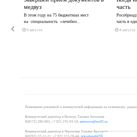
медвуз
часть
х
В этом году на 75 бюджетных мест
Рособрнад
на специальность «лечебно...
часть в ед
Previous
6 августа
4 августа
Размещение рекламной и коммерческой информации на телеканалах, радиос
Коммерческий директор в Вологде Татьяна Антонова
8(8172) 280-003, +7 921 235-03-54,
antonova@ers35.ru
Коммерческий директор в Череповце Татьяна Крохмаль
8(8202) 57-11-11, +7 921 121-59-44,
tvkrohmal@35media.ru