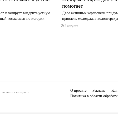
помогает
зор планирует внедрить устную
Двое активных череповчан придум
иный госэкзамен по истории
привлечь молодежь в волонтерскую
2 августа
О проекте
Реклама
Кон
танциях и в интернете.
Политика в области обработ