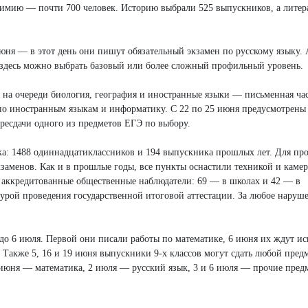
химию — почти 700 человек. Историю выбрали 525 выпускников, а лите
июня — в этот день они пишут обязательный экзамен по русскому языку.
 здесь можно выбрать базовый или более сложный профильный уровень.
на очереди биология, география и иностранные языки — письменная час
ь по иностранным языкам и информатику. С 22 по 25 июня предусмотрены
ересдачи одного из предметов ЕГЭ по выбору.
ека: 1488 одиннадцатиклассников и 194 выпускника прошлых лет. Для пр
заменов. Как и в прошлые годы, все пункты оснастили техникой и каме
ь аккредитованные общественные наблюдатели: 69 — в школах и 42 — в
урой проведения государственной итоговой аттестации. За любое наруш
 до 6 июля. Первой они писали работы по математике, 6 июня их ждут и
Также 5, 16 и 19 июня выпускники 9-х классов могут сдать любой предм
9 июня — математика, 2 июля — русский язык, 3 и 6 июля — прочие пред