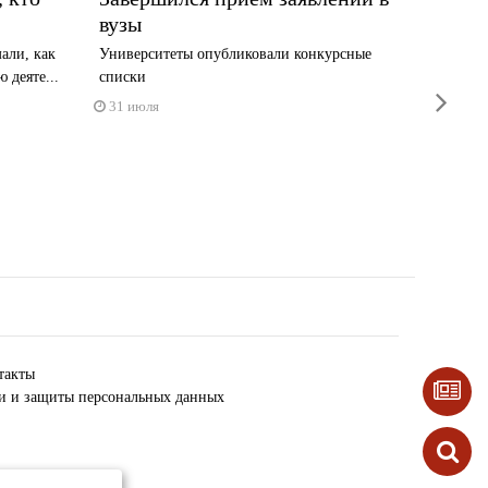
вузы
предл
прогр
али, как
Университеты опубликовали конкурсные
на ра
 деяте...
списки
next
31 июля
Сварщик
28 июл
такты
ки и защиты персональных данных