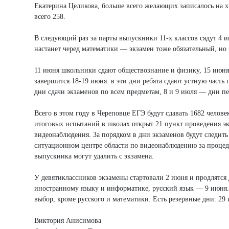
Екатерина Целикова, больше всего желающих записалось на 
всего 258.
В следующий раз за парты выпускники 11-х классов сядут 4 
настанет черед математики — экзамен тоже обязательный, но
11 июня школьники сдают обществознание и физику, 15 июня 
завершится 18-19 июня: в эти дни ребята сдают устную част
дни сдачи экзаменов по всем предметам, 8 и 9 июля — дни п
Всего в этом году в Череповце ЕГЭ будут сдавать 1682 челов
итоговых испытаний в школах открыт 21 пункт проведения эк
видеонаблюдения. За порядком в дни экзаменов будут следит
ситуационном центре области по видеонаблюдению за процед
выпускника могут удалить с экзамена.
У девятиклассников экзамены стартовали 2 июня и продлятся
иностранному языку и информатике, русский язык — 9 июня. 
выбор, кроме русского и математики. Есть резервные дни: 2
Виктория Анисимова