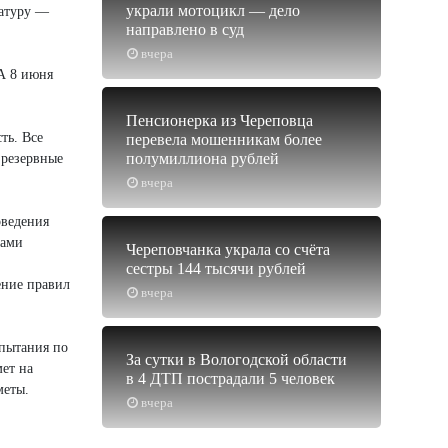
украли мотоцикл — дело
ратуру —
направлено в суд
вчера
 А 8 июня
Пенсионерка из Череповца
ть. Все
перевела мошенникам более
полумиллиона рублей
 резервные
вчера
оведения
рами
Череповчанка украла со счёта
сестры 144 тысячи рублей
ение правил
вчера
спытания по
За сутки в Вологодской области
ет на
в 4 ДТП пострадали 5 человек
меты.
вчера