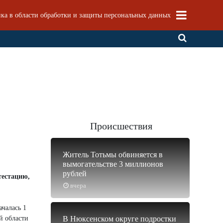
ка в области обработки и защиты персональных данных
Происшествия
Житель Тотьмы обвиняется в
вымогательстве 3 миллионов
рублей
тестацию,
вчера
ачалась 1
й области
В Нюксенском округе подростки