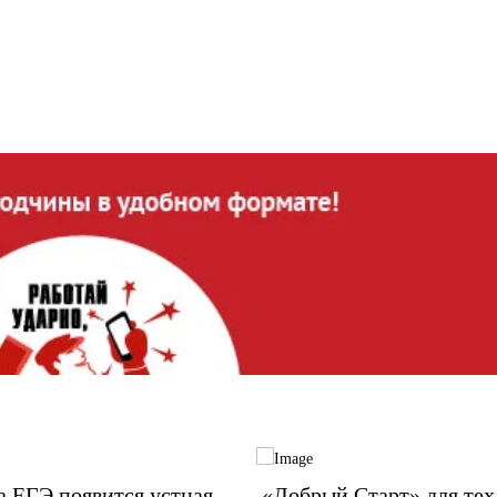
а ЕГЭ появится устная
«Добрый Старт» для тех,