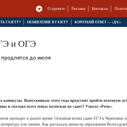
О проекте
Реклама
Контакты
Полити
ЯТЬ ГАЗЕТУ?
ОБЪЯВЛЕНИЕ В ГАЗЕТУ
КОРОТКИЙ ОТВЕТ — «ДА!»
ЕГЭ и ОГЭ
в продлятся до июля
а каникулы. Выпускникам этого года предстоит пройти итоговую ат
ены и сколько всего юных вологжан их сдает? Узнала «Речь».
енов проходит в разное время. Основная волна сдачи ЕГЭ в Череповце н
ю, литературу или химию. Как рассказала министр образования Вологодско