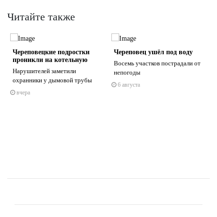
Читайте также
Череповецкие подростки
Череповец ушёл под воду
проникли на котельную
Восемь участков пострадали от
Нарушителей заметили
непогоды
охранники у дымовой трубы
6 августа
вчера
s
ne