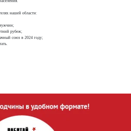
населения.
телях нашей области:
 мужчин;
етний рубеж;
чный союз в 2024 году;
тать.