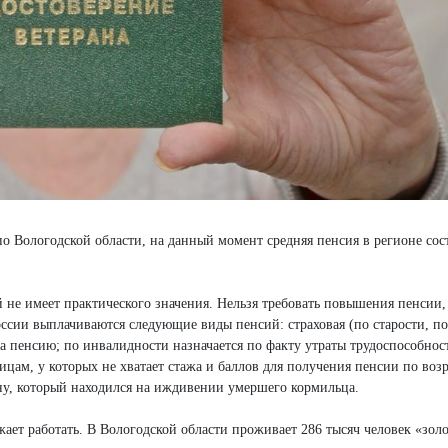
о Вологодской области, на данный момент средняя пенсия в регионе сос
 не имеет практического значения. Нельзя требовать повышения пенсии,
оссии выплачиваются следующие виды пенсий: страховая (по старости, по 
а пенсию; по инвалидности назначается по факту утраты трудоспособнос
цам, у которых не хватает стажа и баллов для получения пенсии по возр
ну, который находился на иждивении умершего кормильца.
ет работать. В Вологодской области проживает 286 тысяч человек «зол