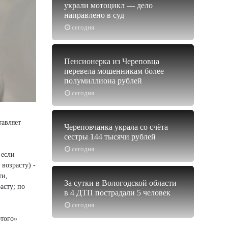
украли мотоцикл — дело
направлено в суд
сегодня
Пенсионерка из Череповца
перевела мошенникам более
полумиллиона рублей
сегодня
тавляет
Череповчанка украла со счёта
сестры 144 тысячи рублей
сегодня
 если
возрасту) -
ти,
За сутки в Вологодской области
асту; по
в 4 ДТП пострадали 5 человек
сегодня
отого»