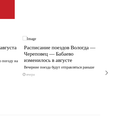
августа
Расписание поездов Вологда —
В Чер
Череповец — Бабаево
огран
изменилось в августе
 погоду на
Причина
Вечерние поезда будут отправляться раньше
вчера
next
вчера