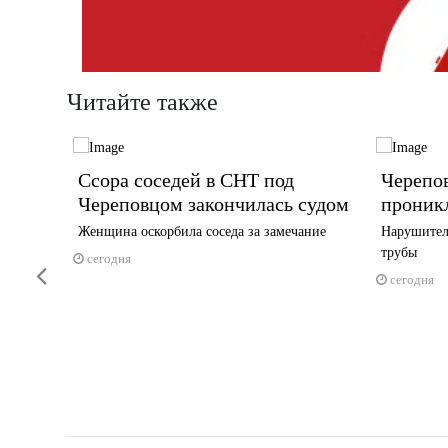
Читайте также
Ссора соседей в СНТ под
Черепо
учили
Череповцом закончилась судом
проник
Женщина оскорбила соседа за замечание
Нарушител
трубы
тартовала
сегодня
Previous
сегодня