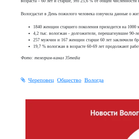
возраста – 60 лет и старше, это 25,6 % от общей численности 
Вологдастат в День пожилого человека озвучила данные о жи
1840 женщин старшего поколения приходится на 1000
4,2 тыс. вологжан - долгожители, перешагнувшие 90-л
257 мужчин и 167 женщин старше 60 лет заключили бра
19,7 % вологжан в возрасте 60-69 лет продолжают рабо
Фото: телеграм-канал 35media
Череповец
Общество
Вологда