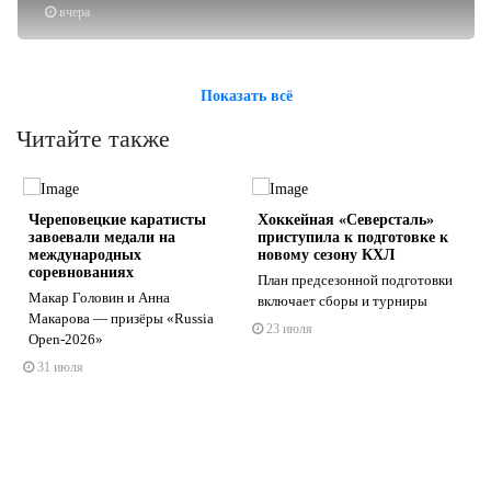
вчера
Показать всё
Читайте также
Череповецкие каратисты
Хоккейная «Северсталь»
завоевали медали на
приступила к подготовке к
международных
новому сезону КХЛ
соревнованиях
План предсезонной подготовки
Макар Головин и Анна
включает сборы и турниры
s
ne
Макарова — призёры «Russia
23 июля
Open-2026»
31 июля