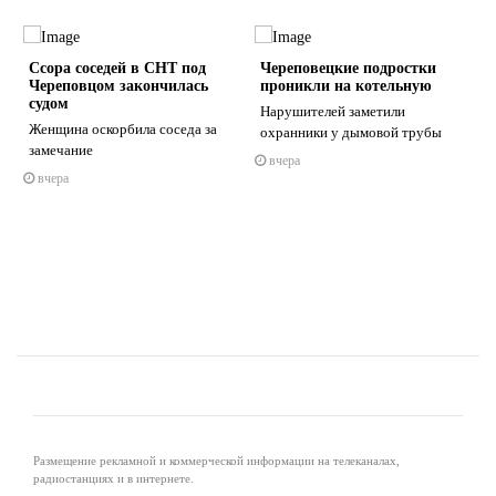
Ссора соседей в СНТ под
Череповецкие подростки
Череповцом закончилась
проникли на котельную
судом
Нарушителей заметили
Женщина оскорбила соседа за
охранники у дымовой трубы
замечание
вчера
s
ne
вчера
Размещение рекламной и коммерческой информации на телеканалах,
радиостанциях и в интернете.