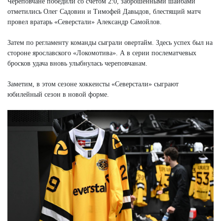
Череповчане победили со счетом 2:0, заброшенными шайбами
отметились Олег Садовин и Тимофей Давыдов, блестящий матч
провел вратарь «Северстали» Александр Самойлов.
Затем по регламенту команды сыграли овертайм. Здесь успех был на
стороне ярославского «Локомотива». А в серии послематчевых
бросков удача вновь улыбнулась череповчанам.
Заметим, в этом сезоне хоккеисты «Северстали» сыграют
юбилейный сезон в новой форме.