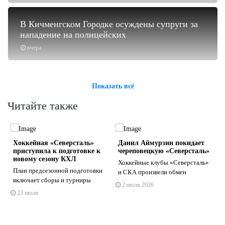
В Кичменгском Городке осуждены супруги за
нападение на полицейских
вчера
Показать всё
Читайте также
Хоккейная «Северсталь»
Данил Аймурзин покидает
приступила к подготовке к
череповецкую «Северсталь»
новому сезону КХЛ
️Хоккейные клубы «Северсталь»
План предсезонной подготовки
и СКА произвели обмен
включает сборы и турниры
2 июля 2026
s
ne
23 июля