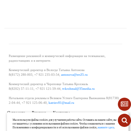
Размещение рекламной и коммерческой информации на телеканалах,
радиостанциях и в интернете.
Коммерческий директор в Вологде Татьяна Антонова
8(8172) 280-003, +7 921 235-03-54,
antonova@ers35.ru
Коммерческий директор в Череповце Татьяна Крохмаль
8(8202) 57-11-11, +7 921 121-59-44,
tvkrohmal@35media.ru
Начальник отдела рекламы в Великом Устюге Екатерина Вьюжанина 8(81738)
2-04-44, +7 921 125-06-40,
katrinv81@mail.ru
О проекте
Реклама
Контакты
Политика в области обработки и защиты персональных данных
Мы используем файлы cookies для улучшения работы сайта. Оставаясь на нашем сайте, вы
соглашаетесь с условиями использования файлов cookies. Чтобы ознакомиться с нашими
Положениями о конфиденциальности и об использовании файлов cookie,
нажмите здесь
.