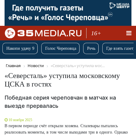
16+
Накопи удачу 9
Голос Череповца
Речь
Где взять газету
Главная
Новости
«Северсталь» уступила мос...
«Северсталь» уступила московскому
ЦСКА в гостях
Победная серия череповчан в матчах на
выезде прервалась
10 ноября 2025
В первом периоде счёт открыли хозяева. Сталевары пытались
реализовать моменты, в том числе выходами три в одного. Однако