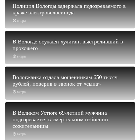
Полиция Вологды задержала подозреваемого в
краже электровелосипеда
вчера
В Вологде осуждён хулиган, выстреливший в
прохожего
вчера
Вологжанка отдала мошенникам 650 тысяч
рублей, поверив в звонок от «сына»
вчера
В Великом Устюге 69-летний мужчина
подозревается в смертельном избиении
сожительницы
вчера