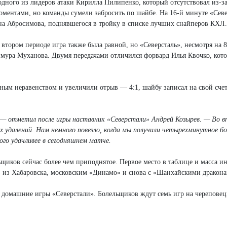
одного из лидеров атаки Кирилла Пилипенко, который отсутствовал из-з
оментами, но команды сумели забросить по шайбе. На 16-й минуте «Севе
ана Абросимова, поднявшегося в тройку в списке лучших снайперов КХЛ.
втором периоде игра также была равной, но «Северсталь», несмотря на 
имура Муханова. Двумя передачами отличился форвард Илья Квочко, кот
нным неравенством и увеличили отрыв — 4:1, шайбу записал на свой сче
, — отметил после игры наставник «Северстали» Андрей Козырев. — Во 
х удалений. Нам немного повезло, когда мы получили четырехминутное б
ого удачливее в сегодняшнем матче.
щиков сейчас более чем приподнятое. Первое место в таблице и масса и
м» из Хабаровска, московским «Динамо» и снова с «Шанхайскими дракон
 домашние игры «Северстали». Болельщиков ждут семь игр на череповец