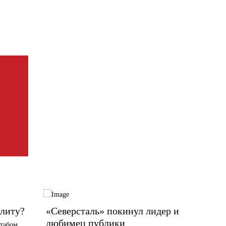
элиту?
«Северсталь» покинул лидер и
Сможе
любимец публики
удерж
табом