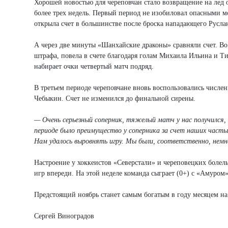
Хорошей новостью для череповчан стало возвращение на лед 
более трех недель. Первый период не изобиловал опасными м
открыла счет в большинстве после броска нападающего Русл
А через две минуты «Шанхайские драконы» сравняли счет. Во 
штрафа, повела в счете благодаря голам Михаила Ильина и Т
набирает очки четвертый матч подряд.
В третьем периоде череповчане вновь воспользовались числе
Чебыкин. Счет не изменился до финальной сирены.
— Очень серьезный соперник, тяжелый матч у нас получился
периоде было преимущество у соперника за счет наших часты
Нам удалось выровнять игру. Мы были, соответственно, немн
Настроение у хоккеистов «Северстали» и череповецких болель
игр впереди. На этой неделе команда сыграет (0+) с «Амуро
Предстоящий ноябрь станет самым богатым в году месяцем на
Сергей Виноградов