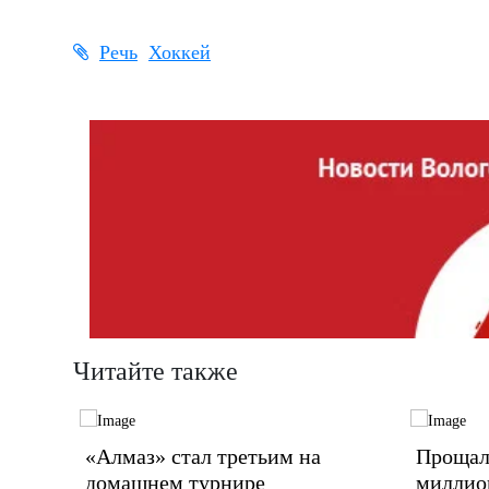
Речь
Хоккей
Читайте также
стории
«Алмаз» стал третьим на
Прощал
домашнем турнире
миллио