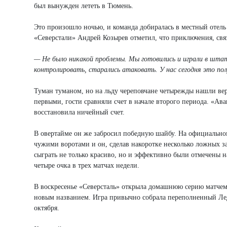
был вынужден лететь в Тюмень.
Это произошло ночью, и команда добиралась в местный отель
«Северстали» Андрей Козырев отметил, что приключения, связ
— Не было никакой проблемы. Мы готовились и играли в штат
контролировать, старались атаковать. У нас сегодня это пол
Туман туманом, но на льду череповчане четырежды нашли вер
первыми, гости сравняли счет в начале второго периода. «А
восстановила ничейный счет.
В овертайме он же забросил победную шайбу. На официальном
чужими воротами и он, сделав накоротке несколько ложных за
сыграть не только красиво, но и эффективно были отмечены 
четыре очка в трех матчах недели.
В воскресенье «Северсталь» открыла домашнюю серию матчем
новым названием. Игра привычно собрала переполненный Лед
октября.