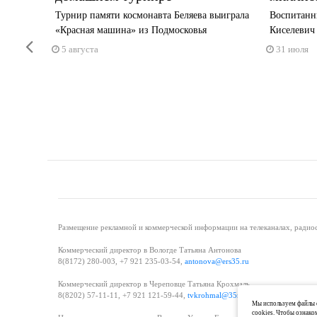
дателями
Турнир памяти космонавта Беляева выиграла
Воспитанни
«Красная машина» из Подмосковья
Киселевич 
Previous
5 августа
31 июля
Размещение рекламной и коммерческой информации на телеканалах, радиос
Коммерческий директор в Вологде Татьяна Антонова
8(8172) 280-003, +7 921 235-03-54,
antonova@ers35.ru
Коммерческий директор в Череповце Татьяна Крохмаль
8(8202) 57-11-11, +7 921 121-59-44,
tvkrohmal@35media.ru
Мы используем файлы c
cookies. Чтобы ознако