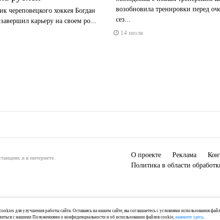
возобновила тренировки перед оч
к череповецкого хоккея Богдан
сез...
завершил карьеру на своем ро...
14 июля
О проекте
Реклама
Кон
танциях и в интернете.
Политика в области обработ
ookies для улучшения работы сайта. Оставаясь на нашем сайте, вы соглашаетесь с условиями использования фай
миться с нашими Положениями о конфиденциальности и об использовании файлов cookie,
нажмите здесь
.