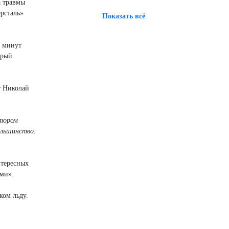
а травмы
рсталь»
Показать всё
8 минут
орый
т Николай
втором
ольшинство.
нтересных
ами».
ком льду.