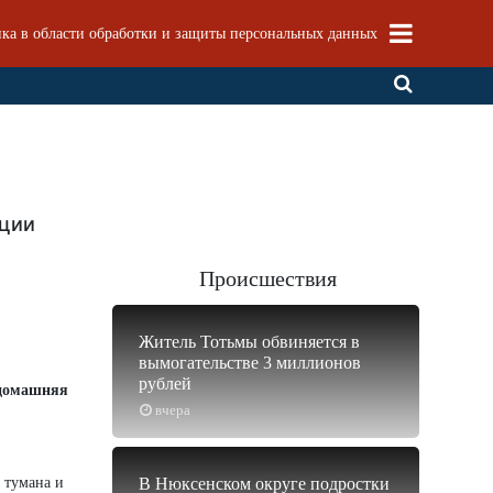
ка в области обработки и защиты персональных данных
нции
Происшествия
Житель Тотьмы обвиняется в
вымогательстве 3 миллионов
рублей
 домашняя
вчера
 тумана и
В Нюксенском округе подростки