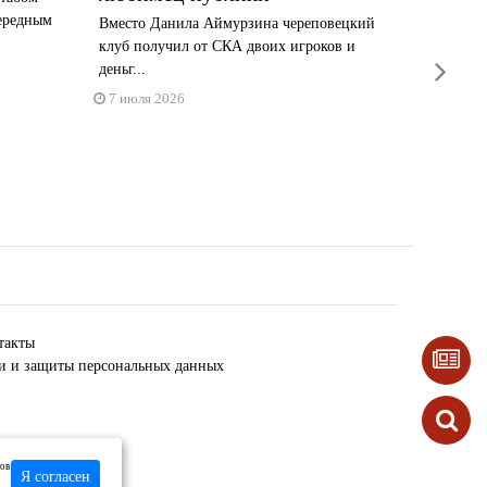
ередным
Вместо Данила Аймурзина череповецкий
У хоккеи
клуб получил от СКА двоих игроков и
борьба за
next
деньг...
2 июня 
7 июля 2026
такты
ки и защиты персональных данных
лов
Я согласен