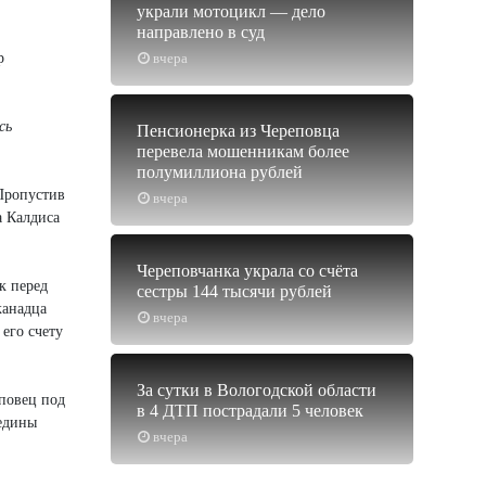
украли мотоцикл — дело
направлено в суд
р
вчера
сь
Пенсионерка из Череповца
перевела мошенникам более
полумиллиона рублей
Пропустив
вчера
а Калдиса
Череповчанка украла со счёта
к перед
сестры 144 тысячи рублей
канадца
вчера
его счету
За сутки в Вологодской области
повец под
в 4 ДТП пострадали 5 человек
редины
вчера