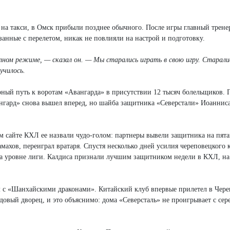
 на такси, в Омск прибыли позднее обычного. После игры главный трене
анные с перелетом, никак не повлияли на настрой и подготовку.
ном режиме, — сказал он. — Мы старались играть в свою игру. Старали
училось.
ный путь к воротам «Авангарда» в присутствии 12 тысяч болельщиков. 
вангард» снова вышел вперед, но шайба защитника «Северстали» Иоаннис
 сайте КХЛ ее назвали чудо-голом: партнеры вывели защитника на пята
махов, переиграл вратаря. Спустя несколько дней усилия череповецкого 
на уровне лиги. Калдиса признали лучшим защитником недели в КХЛ, на 
 с «Шанхайскими драконами». Китайский клуб впервые прилетел в Чере
овый дворец, и это объяснимо: дома «Северсталь» не проигрывает с се