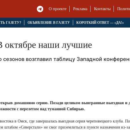
О проекте
Реклама
Контакты
Полити
ЯТЬ ГАЗЕТУ?
ОБЪЯВЛЕНИЕ В ГАЗЕТУ
КОРОТКИЙ ОТВЕТ — «ДА!»
В октябре наши лучшие
о сезонов возглавил таблицу Западной конфере
е открыв домашнюю серию. Позади целиком выигранные выездная и
сложности с перелетом над туманной Сибирью.
востока в Омск, где завершалась выездная серия череповецкого клуба. По
 штабом «Северстали» не смог приземлиться в пункте назначения из-за