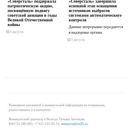
«Северсталь» поддержала
«Северсталь» завершила
патриотическую акцию,
основной этап оснащения
посвящённую подвигу
источников выбросов
советской авиации в годы
системами автоматического
Великой Отечественной
контроля
войны
Данные непрерывно передаются
s
ne
6 августа
в надзорные органы
5 августа
Размещение рекламной и коммерческой информации на телеканалах,
радиостанциях и в интернете.
Коммерческий директор в Вологде Татьяна Антонова
8(8172) 280-003, +7 921 235-03-54,
antonova@ers35.ru