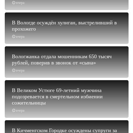
вчера
В Вологде осуждён хулиган, выстреливший в
прохожего
вчера
Вологжанка отдала мошенникам 650 тысяч
рублей, поверив в звонок от «сына»
вчера
В Великом Устюге 69-летний мужчина
подозревается в смертельном избиении
сожительницы
вчера
В Кичменгском Городке осуждены супруги за