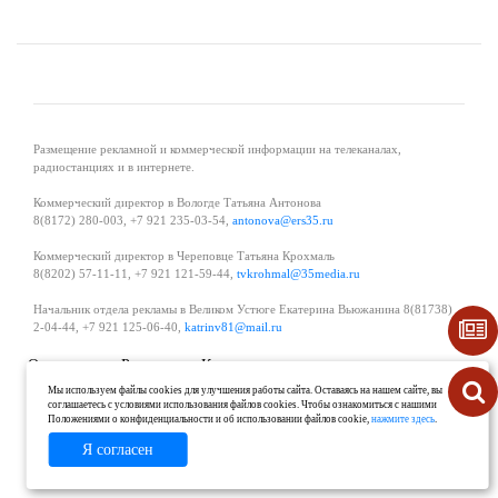
Размещение рекламной и коммерческой информации на телеканалах,
радиостанциях и в интернете.
Коммерческий директор в Вологде Татьяна Антонова
8(8172) 280-003, +7 921 235-03-54,
antonova@ers35.ru
Коммерческий директор в Череповце Татьяна Крохмаль
8(8202) 57-11-11, +7 921 121-59-44,
tvkrohmal@35media.ru
Начальник отдела рекламы в Великом Устюге Екатерина Вьюжанина 8(81738)
2-04-44, +7 921 125-06-40,
katrinv81@mail.ru
О проекте
Реклама
Контакты
Политика в области обработки и защиты персональных данных
Мы используем файлы cookies для улучшения работы сайта. Оставаясь на нашем сайте, вы
соглашаетесь с условиями использования файлов cookies. Чтобы ознакомиться с нашими
Положениями о конфиденциальности и об использовании файлов cookie,
нажмите здесь
.
Я согласен