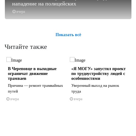
нападение на полицейских
вчера
Показать всё
Читайте также
В Череповце в выходные
«Я МОГУ» запустил проект
ограничат движение
по трудоустройству людей с
трамваев
особенностями
Причина — ремонт трамвайных
Уверенный выход на рынок
путей
труда
s
ne
вчера
вчера