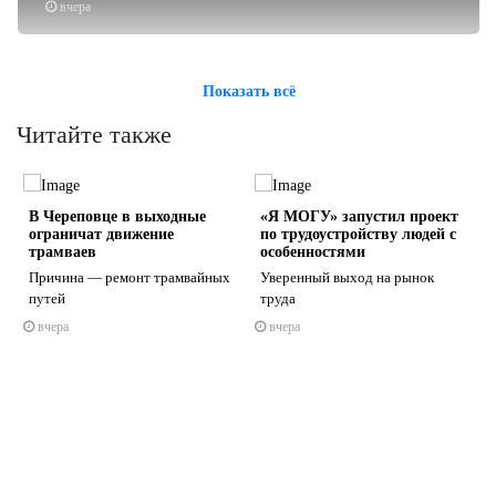
вчера
Показать всё
Читайте также
В Череповце в выходные
«Я МОГУ» запустил проект
ограничат движение
по трудоустройству людей с
трамваев
особенностями
Причина — ремонт трамвайных
Уверенный выход на рынок
путей
труда
s
ne
вчера
вчера