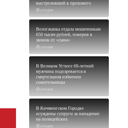
выстреливший в прохожего
сегодня
Вологжанка отдала мошенникам
650 тысяч рублей, поверив в
звонок от «сына»
сегодня
В Великом Устюге 69-летний
мужчина подозревается в
смертельном избиении
сожительницы
сегодня
В Кичменгском Городке
осуждены супруги за нападение
на полицейских
сегодня