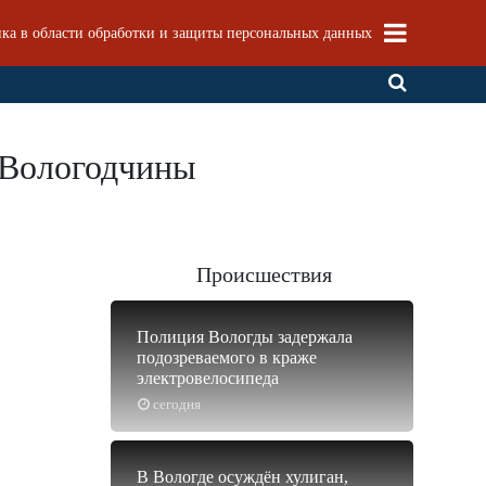
ка в области обработки и защиты персональных данных
 Вологодчины
Происшествия
Полиция Вологды задержала
подозреваемого в краже
электровелосипеда
сегодня
В Вологде осуждён хулиган,