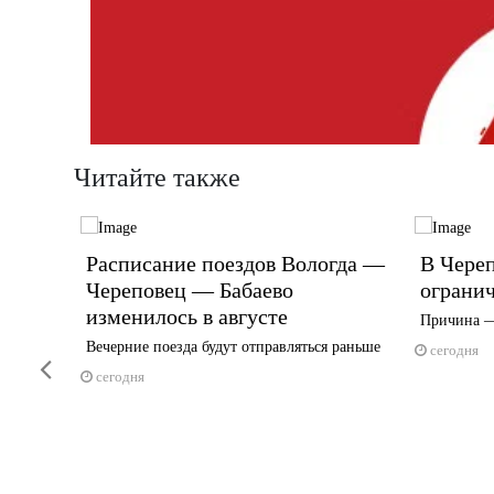
Читайте также
дской
Расписание поездов Вологда —
В Череп
Череповец — Бабаево
огранич
изменилось в августе
Причина —
 конце —
Вечерние поезда будут отправляться раньше
сегодня
Previous
сегодня