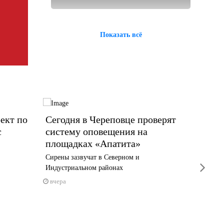
Показать всё
ект по
Сегодня в Череповце проверят
13 ты
с
систему оповещения на
Волог
площадках «Апатита»
новую
Сирены зазвучат в Северном и
Выплата 
next
Индустриальном районах
1 июня
вчера
вчера