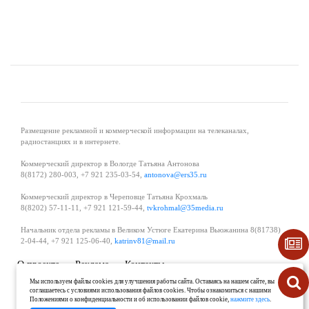
Размещение рекламной и коммерческой информации на телеканалах,
радиостанциях и в интернете.
Коммерческий директор в Вологде Татьяна Антонова
8(8172) 280-003, +7 921 235-03-54,
antonova@ers35.ru
Коммерческий директор в Череповце Татьяна Крохмаль
8(8202) 57-11-11, +7 921 121-59-44,
tvkrohmal@35media.ru
Начальник отдела рекламы в Великом Устюге Екатерина Вьюжанина 8(81738)
2-04-44, +7 921 125-06-40,
katrinv81@mail.ru
О проекте
Реклама
Контакты
Политика в области обработки и защиты персональных данных
Мы используем файлы cookies для улучшения работы сайта. Оставаясь на нашем сайте, вы
соглашаетесь с условиями использования файлов cookies. Чтобы ознакомиться с нашими
Положениями о конфиденциальности и об использовании файлов cookie,
нажмите здесь
.