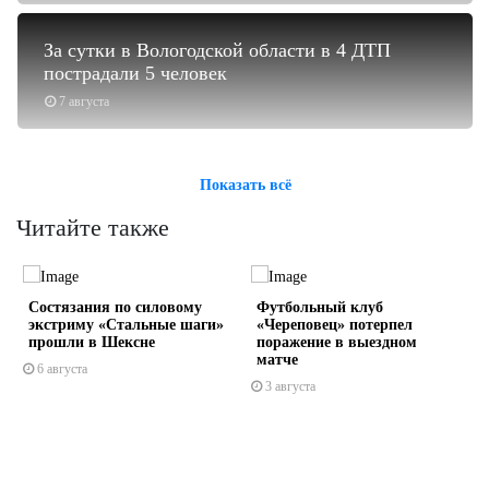
За сутки в Вологодской области в 4 ДТП
пострадали 5 человек
7 августа
Показать всё
Читайте также
Состязания по силовому
Футбольный клуб
д
экстриму «Стальные шаги»
«Череповец» потерпел
прошли в Шексне
поражение в выездном
матче
6 августа
3 августа
s
ne