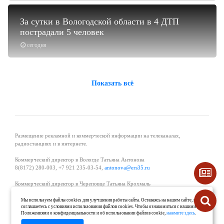
За сутки в Вологодской области в 4 ДТП
пострадали 5 человек
сегодня
Показать всё
Размещение рекламной и коммерческой информации на телеканалах,
радиостанциях и в интернете.
Коммерческий директор в Вологде Татьяна Антонова
8(8172) 280-003, +7 921 235-03-54,
antonova@ers35.ru
Коммерческий директор в Череповце Татьяна Крохмаль
8(8202) 57-11-11, +7 921 121-59-44,
tvkrohmal@35media.ru
Мы используем файлы cookies для улучшения работы сайта. Оставаясь на нашем сайте, вы
соглашаетесь с условиями использования файлов cookies. Чтобы ознакомиться с нашими
Начальник отдела рекламы в Великом Устюге Екатерина Вьюжанина 8(81738)
Положениями о конфиденциальности и об использовании файлов cookie,
нажмите здесь
.
2-04-44, +7 921 125-06-40,
katrinv81@mail.ru