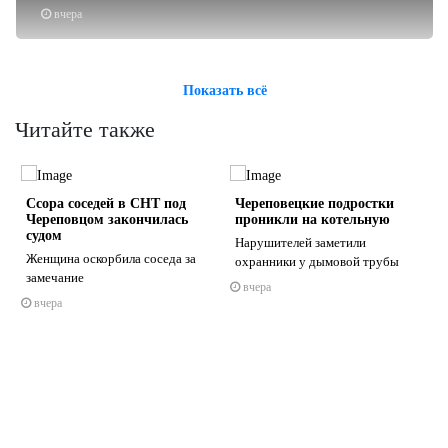
вчера
Показать всё
Читайте также
Ссора соседей в СНТ под
Череповецкие подростки
Череповцом закончилась
проникли на котельную
судом
Нарушителей заметили
Женщина оскорбила соседа за
охранники у дымовой трубы
замечание
вчера
s
ne
вчера