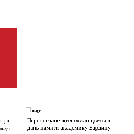
бор»
Череповчане возложили цветы в
Поздр
дань памяти академику Бардину
Морда
мьера