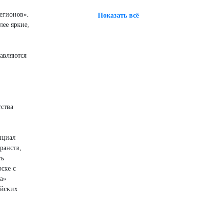
регионов».
Показать всё
лее яркие,
тавляются
тства
нциал
ранств,
ть
ске с
а»
ийских