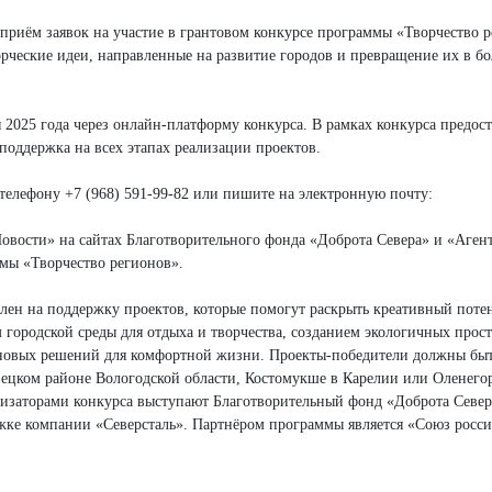
я приём заявок на участие в грантовом конкурсе программы «Творчество 
рческие идеи, направленные на развитие городов и превращение их в бо
 2025 года через онлайн-платформу конкурса. В рамках конкурса предос
 поддержка на всех этапах реализации проектов.
елефону +7 (968) 591-99-82 или пишите на электронную почту:
овости» на сайтах Благотворительного фонда «Доброта Севера» и «Аген
мы «Творчество регионов».
лен на поддержку проектов, которые помогут раскрыть креативный поте
м городской среды для отдыха и творчества, созданием экологичных прост
новых решений для комфортной жизни. Проекты-победители должны бы
ецком районе Вологодской области, Костомукше в Карелии или Оленегор
изаторами конкурса выступают Благотворительный фонд «Доброта Север
жке компании «Северсталь». Партнёром программы является «Союз росс