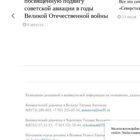
посвящённую подвигу
оект
Все это со
советской авиации в годы
«Северстал
Previous
Великой Отечественной войны
23 июля
6 августа
Размещение рекламной и коммерческой информации на телеканалах, радиос
Коммерческий директор в Вологде Татьяна Антонова
8(8172) 280-003, +7 921 235-03-54,
antonova@ers35.ru
Коммерческий директор в Череповце Татьяна Крохмаль
8(8202) 57-11-11, +7 921 121-59-44,
tvkrohmal@35media.ru
Мы используем файлы c
cookies. Чтобы ознако
Начальник отдела рекламы в Великом Устюге Екатерина Вьюжанина 8(81738