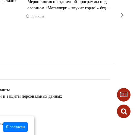
Совет
верстали»
Мероприятия праздничной программы под
«Севе
слоганом «Металлург – звучит гордо!» буд...
next
Днем 
15 июля
15 июл
такты
ки и защиты персональных данных
лов
Я согласен