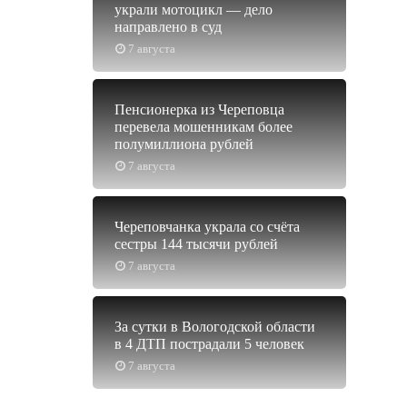
украли мотоцикл — дело
направлено в суд
7 августа
Пенсионерка из Череповца
перевела мошенникам более
полумиллиона рублей
7 августа
Череповчанка украла со счёта
сестры 144 тысячи рублей
7 августа
За сутки в Вологодской области
в 4 ДТП пострадали 5 человек
7 августа