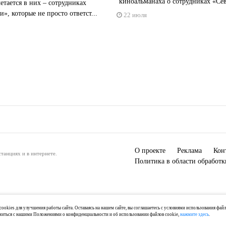
киноальманаха о сотрудниках «Се
четается в них – сотрудниках
и», которые не просто ответст...
22 июля
О проекте
Реклама
Кон
танциях и в интернете.
Политика в области обработ
ookies для улучшения работы сайта. Оставаясь на нашем сайте, вы соглашаетесь с условиями использования фай
миться с нашими Положениями о конфиденциальности и об использовании файлов cookie,
нажмите здесь
.
) 2-04-44, +7 921 125-06-