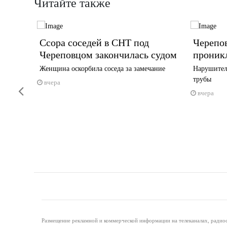
Читайте также
Ссора соседей в СНТ под
Черепо
усте
Череповцом закончилась судом
проник
Женщина оскорбила соседа за замечание
Нарушител
у
трубы
вчера
Previous
вчера
Размещение рекламной и коммерческой информации на телеканалах, радиос