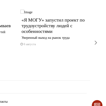
«Я МОГУ» запустил проект по
Сегод
мваев
трудоустройству людей с
систе
особенностями
площа
утей
Уверенный выход на рынок труда
Сирены з
next
Индустр
6 августа
5 авгус
такты