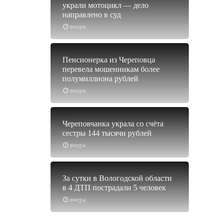
украли мотоцикл — дело
направлено в суд
вчера
Пенсионерка из Череповца
перевела мошенникам более
полумиллиона рублей
вчера
Череповчанка украла со счёта
сестры 144 тысячи рублей
вчера
За сутки в Вологодской области
в 4 ДТП пострадали 5 человек
вчера