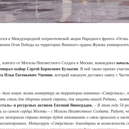
ился к Международной патриотической акции Народного фронта «Огонь
жжения Огня Победы на территории Военного ордена Жукова университет
 взятого от Могилы Неизвестного Солдата в Москве, командовал
начал
генерал-майор Сергей Борисович Булыгин
. В ней также принял участ
нта Илья Евгеньевич Ушенин
, который накануне доставил лампу с Част
– дала новую жизнь конвертеру на территории компании «Северсталь», п
ать сталь для обороны нашей страны, для защиты нашей Родины, –
комм
 сталь» и ресурсных активов Евгений Виноградов
, – В этом году 54 р
ь из самого сердца Москвы – с Могилы Неизвестного Солдата. Радует, ч
ного мемориала страны теперь будет напоминать о связи прошлого и нас
адиоэлектроники. Металлурги «Северстали» благодарны за возможность 