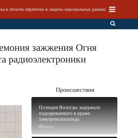
ка в области обработки и защиты персональных данных
ремония зажжения Огня
та радиоэлектроники
Происшествия
Полиция Вологды задержала
подозреваемого в краже
электровелосипеда
вчера