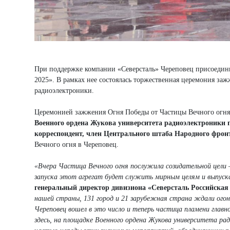
При поддержке компании «Северсталь» Череповец присоедин
2025». В рамках нее состоялась торжественная церемония за
радиоэлектроники.
Церемонией зажжения Огня Победы от Частицы Вечного огня,
Военного ордена Жукова университета радиоэлектроники 
корреспондент, член Центрального штаба Народного фро
Вечного огня в Череповец.
«Вчера Частица Вечного огня послужила созидательной цели 
запуска этот агрегат будет служить мирным целям и выпуск
генеральный директор дивизиона «Северсталь Российская
нашей страны, 131 город и 21 зарубежная страна ждали огон
Череповец вошел в это число и теперь частица пламени глав
здесь, на площадке Военного ордена Жукова университета р