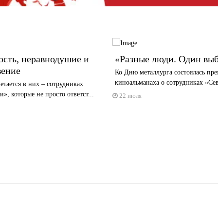
сть, неравнодушие и
«Разные люди. Один вы
вение
Ко Дню металлурга состоялась пре
киноальманаха о сотрудниках «Се
четается в них – сотрудниках
и», которые не просто ответст...
22 июля