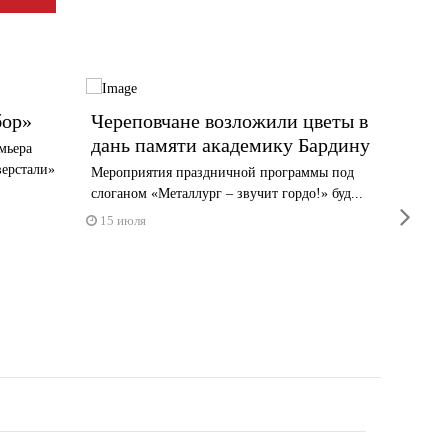
бор»
Череповчане возложили цветы в
Поздр
дань памяти академику Бардину
Морда
мьера
Совет
верстали»
Мероприятия праздничной программы под
«Севе
слоганом «Металлург – звучит гордо!» буд...
next
Днем 
15 июля
15 июл