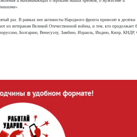
коления и напоминающих о героизме наших предков, о мужестве и
 фашизма»
.
вятый раз. В рамках нее активисты Народного фронта привозят в десятки
ют их ветеранам Великой Отечественной войны, и тем, кто продолжает б
елоруссию, Болгарию, Венесуэлу, Замбию, Израиль, Индию, Кипр, КНДР,