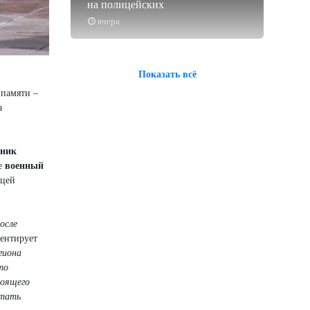
на полицейских
вчера
Показать всё
 памяти –
а
ьник
ие
военный
ицей
осле
ентирует
егиона
то
тоящего
стать