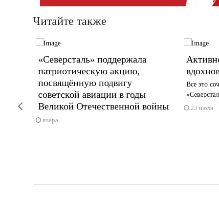
Читайте также
«Северсталь» поддержала
Активно
патриотическую акцию,
вдохно
посвящённую подвигу
оект
Все это со
советской авиации в годы
«Северстал
Previous
Великой Отечественной войны
23 июля
вчера