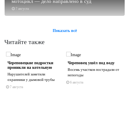
мотоцикл — дело направлено в суд
7 августа
Показать всё
Читайте также
Череповецкие подростки
Череповец ушёл под воду
проникли на котельную
Восемь участков пострадали от
Нарушителей заметили
непогоды
охранники у дымовой трубы
6 августа
7 августа
s
ne