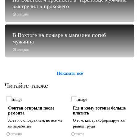
выстрелил в прохожего
сегодня
В Вохтоге на пожаре в магазине погиб
мужчина
сегодня
Показать всё
Читайте также
о
Фонтан открыли после
Где и кому готовы больше
ремонта
платить
Хоть и с опозданием, но все же
О том, как трансформируется
он заработал
рынок труда
сегодня
вчера
s
ne