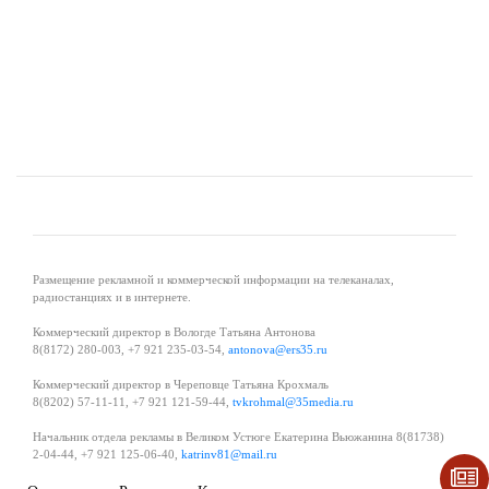
Размещение рекламной и коммерческой информации на телеканалах,
радиостанциях и в интернете.
Коммерческий директор в Вологде Татьяна Антонова
8(8172) 280-003, +7 921 235-03-54,
antonova@ers35.ru
Коммерческий директор в Череповце Татьяна Крохмаль
8(8202) 57-11-11, +7 921 121-59-44,
tvkrohmal@35media.ru
Начальник отдела рекламы в Великом Устюге Екатерина Вьюжанина 8(81738)
2-04-44, +7 921 125-06-40,
katrinv81@mail.ru