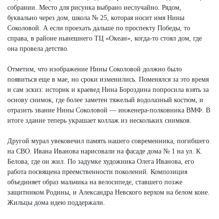
собрании. Место для рисунка выбрано неслучайно. Рядом,
буквально через дом, школа № 25, которая носит имя Нины
Соколовой. А если проехать дальше по проспекту Победы, то
справа, в районе нынешнего ТЦ «Океан», когда-то стоял дом, где
она провела детство.
Отметим, что изображение Нины Соколовой должно было
появиться еще в мае, но сроки изменились. Поменялся за это время
и сам эскиз: историк и краевед Нина Бороздина попросила взять за
основу снимок, где более заметен тяжелый водолазный костюм, и
отразить звание Нины Соколовой — инженера-полковника ВМФ. В
итоге здание теперь украшает коллаж из нескольких снимков.
Другой мурал увековечил память нашего современника, погибшего
на СВО. Ивана Иванова нарисовали на фасаде дома № 1 на ул. К.
Белова, где он жил. По задумке художника Олега Иванова, его
работа посвящена преемственности поколений. Композиция
объединяет образ мальчика на велосипеде, ставшего позже
защитником Родины, и Александра Невского верхом на белом коне.
Жильцы дома идею поддержали.