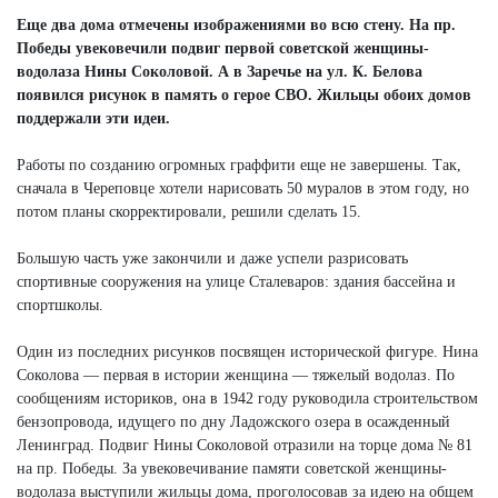
Еще два дома отмечены изображениями во всю стену. На пр.
Победы увековечили подвиг первой советской женщины-
водолаза Нины Соколовой. А в Заречье на ул. К. Белова
появился рисунок в память о герое СВО. Жильцы обоих домов
поддержали эти идеи.
Работы по созданию огромных граффити еще не завершены. Так,
сначала в Череповце хотели нарисовать 50 муралов в этом году, но
потом планы скорректировали, решили сделать 15.
Большую часть уже закончили и даже успели разрисовать
спортивные сооружения на улице Сталеваров: здания бассейна и
спортшколы.
Один из последних рисунков посвящен исторической фигуре. Нина
Соколова — первая в истории женщина — тяжелый водолаз. По
сообщениям историков, она в 1942 году руководила строительством
бензопровода, идущего по дну Ладожского озера в осажденный
Ленинград. Подвиг Нины Соколовой отразили на торце дома № 81
на пр. Победы. За увековечивание памяти советской женщины-
водолаза выступили жильцы дома, проголосовав за идею на общем