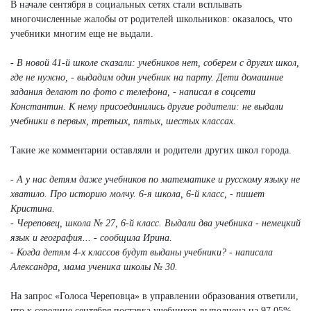
В начале сентября в социальных сетях стали всплывать
многочисленные жалобы от родителей школьников: оказалось, что
учебники многим еще не выдали.
- В новой 41-й школе сказали: учебников нет, соберем с других школ,
где не нужно, - выдадим один учебник на парту. Дети домашние
задания делают по фото с телефона, - написал в соцсети
Константин. К нему присоединились другие родители: не выдали
учебники в первых, третьих, пятых, шестых классах.
Такие же комментарии оставляли и родители других школ города.
- А у нас детям даже учебников по математике и русскому языку не
хватило. Про историю молчу. 6-я школа, 6-й класс, - пишет
Кристина.
- Череповец, школа № 27, 6-й класс. Выдали два учебника - немецкий
язык и география... - сообщила Ирина.
- Когда детям 4-х классов будут выданы учебники? - написала
Александра, мама ученика школы № 30.
На запрос «Голоса Череповца» в управлении образования ответили,
что к середине сентября поставка учебников выполнена на 97,05%,