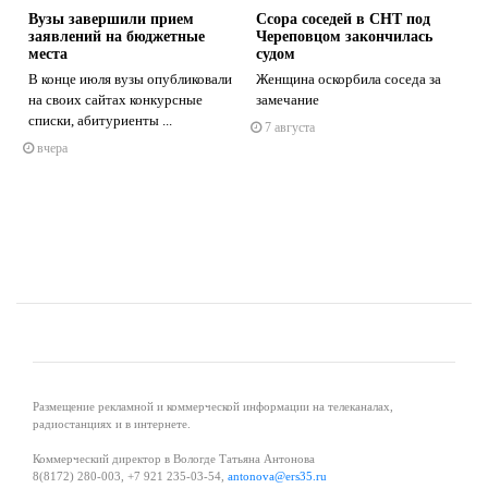
Вузы завершили прием
Ссора соседей в СНТ под
заявлений на бюджетные
Череповцом закончилась
места
судом
В конце июля вузы опубликовали
Женщина оскорбила соседа за
на своих сайтах конкурсные
замечание
s
ne
списки, абитуриенты ...
7 августа
вчера
Размещение рекламной и коммерческой информации на телеканалах,
радиостанциях и в интернете.
Коммерческий директор в Вологде Татьяна Антонова
8(8172) 280-003, +7 921 235-03-54,
antonova@ers35.ru