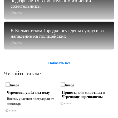
подозревается в смертельном избиении
сожительницы
вчера
В Кичменгском Городке осуждены супруги за
нападение на полицейских
вчера
Показать всё
Читайте также
Череповец ушёл под воду
Приюты для животных в
Череповце переполнены
Восемь участков пострадали от
вчера
непогоды
вчера
s
ne