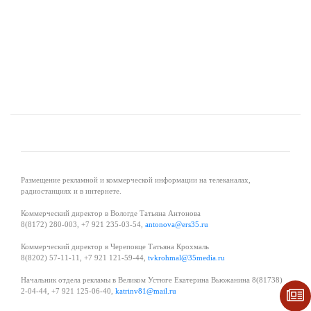
Размещение рекламной и коммерческой информации на телеканалах,
радиостанциях и в интернете.
Коммерческий директор в Вологде Татьяна Антонова
8(8172) 280-003, +7 921 235-03-54,
antonova@ers35.ru
Коммерческий директор в Череповце Татьяна Крохмаль
8(8202) 57-11-11, +7 921 121-59-44,
tvkrohmal@35media.ru
Начальник отдела рекламы в Великом Устюге Екатерина Вьюжанина 8(81738)
2-04-44, +7 921 125-06-40,
katrinv81@mail.ru