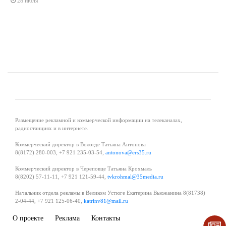
28 июля
Размещение рекламной и коммерческой информации на телеканалах,
радиостанциях и в интернете.
Коммерческий директор в Вологде Татьяна Антонова
8(8172) 280-003, +7 921 235-03-54,
antonova@ers35.ru
Коммерческий директор в Череповце Татьяна Крохмаль
8(8202) 57-11-11, +7 921 121-59-44,
tvkrohmal@35media.ru
Начальник отдела рекламы в Великом Устюге Екатерина Вьюжанина 8(81738)
2-04-44, +7 921 125-06-40,
katrinv81@mail.ru
О проекте
Реклама
Контакты