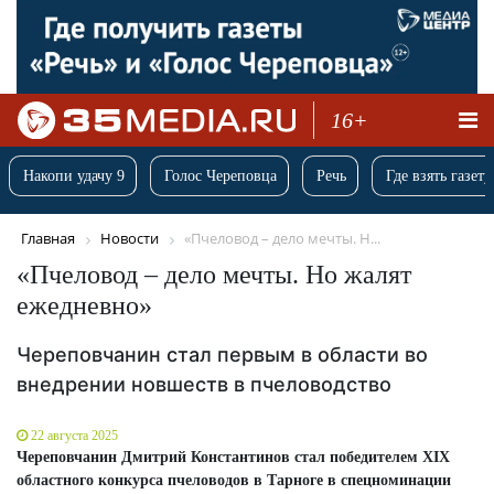
16+
Накопи удачу 9
Голос Череповца
Речь
Где взять газету
Главная
Новости
«Пчеловод – дело мечты. Н...
«Пчеловод – дело мечты. Но жалят
ежедневно»
Череповчанин стал первым в области во
внедрении новшеств в пчеловодство
22 августа 2025
Череповчанин Дмитрий Константинов стал победителем XIX
областного конкурса пчеловодов в Тарноге в спецноминации