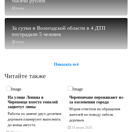
тысячи рублей
вчера
За сутки в Вологодской области в 4 ДТП
пострадали 5 человек
вчера
Показать всё
Читайте также
На улице Ленина в
Череповчане переживают из-
Череповце вместо тополей
за озеленения города
зацветут липы
Мэрия ответила на обращения
Работы по замене двух десятков
жителей по поводу гибели
деревьев планируют выполнить
деревьев
s
ne
до конца августа
18 июня 2026