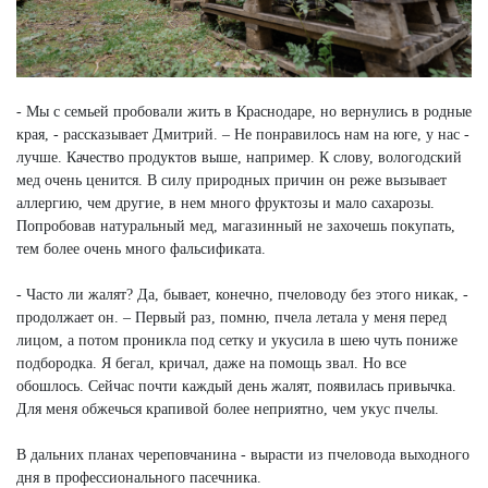
- Мы с семьей пробовали жить в Краснодаре, но вернулись в родные
края, - рассказывает Дмитрий. – Не понравилось нам на юге, у нас -
лучше. Качество продуктов выше, например. К слову, вологодский
мед очень ценится. В силу природных причин он реже вызывает
аллергию, чем другие, в нем много фруктозы и мало сахарозы.
Попробовав натуральный мед, магазинный не захочешь покупать,
тем более очень много фальсификата.
- Часто ли жалят? Да, бывает, конечно, пчеловоду без этого никак, -
продолжает он. – Первый раз, помню, пчела летала у меня перед
лицом, а потом проникла под сетку и укусила в шею чуть пониже
подбородка. Я бегал, кричал, даже на помощь звал. Но все
обошлось. Сейчас почти каждый день жалят, появилась привычка.
Для меня обжечься крапивой более неприятно, чем укус пчелы.
В дальних планах череповчанина - вырасти из пчеловода выходного
дня в профессионального пасечника.