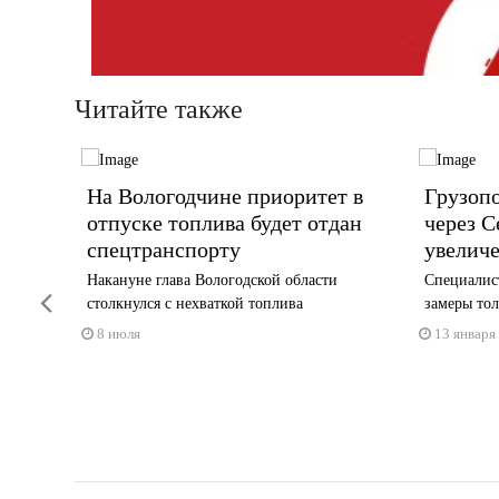
Читайте также
ет
На Вологодчине приоритет в
Грузоп
ва
отпуске топлива будет отдан
через С
спецтранспорту
увеличе
ртные
Накануне глава Вологодской области
Специалис
Previous
столкнулся с нехваткой топлива
замеры то
8 июля
13 января