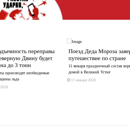
одъемность переправы
Поезд Деда Мороза зав
еверную Двину будет
путешествие по стране
на до 3 тонн
11 января праздничный состав вер
домой в Великий Устюг
ты производят необходимые
лщины льда
11 января 2026
 2026