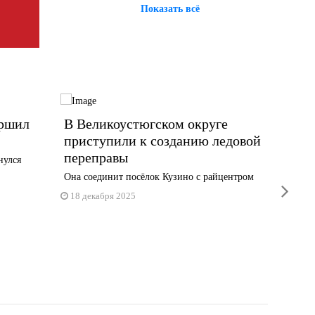
Показать всё
ершил
В Великоустюгском округе
Стоим
приступили к созданию ледовой
Велик
переправы
рубле
нулся
Она соединит посёлок Кузино с райцентром
Инфляция
next
18 декабря 2025
17 дека