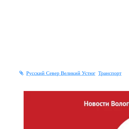
Русский Север Великий Устюг
Транспорт