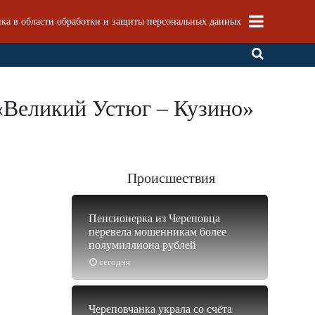
ка в области обработки и защиты персональных данных
 «Великий Устюг – Кузино»
Происшествия
Пенсионерка из Череповца
перевела мошенникам более
полумиллиона рублей
сегодня
Череповчанка украла со счёта