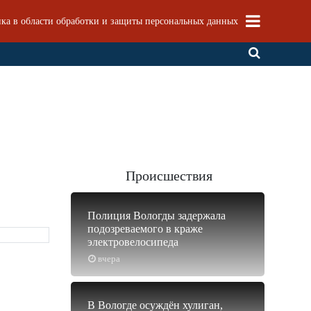
ка в области обработки и защиты персональных данных
Происшествия
Полиция Вологды задержала
подозреваемого в краже
электровелосипеда
вчера
В Вологде осуждён хулиган,