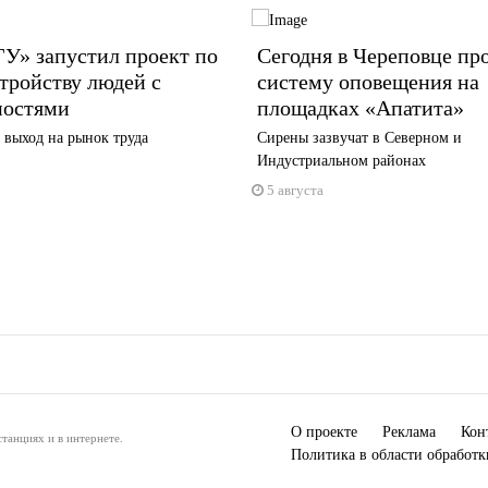
У» запустил проект по
Сегодня в Череповце пр
тройству людей с
систему оповещения на
ностями
площадках «Апатита»
 выход на рынок труда
Сирены зазвучат в Северном и
Индустриальном районах
5 августа
О проекте
Реклама
Кон
танциях и в интернете.
Политика в области обработ