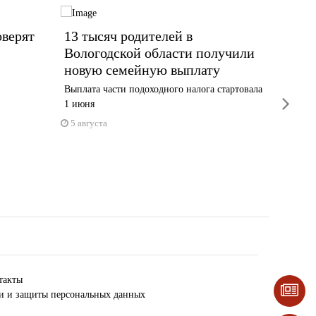
оверят
13 тысяч родителей в
Жител
Вологодской области получили
алком
новую семейную выплату
По слова
ночи
Выплата части подоходного налога стартовала
next
1 июня
5 авгус
5 августа
такты
ки и защиты персональных данных