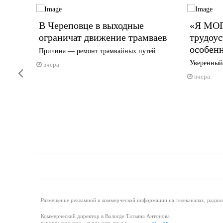
В Череповце в выходные
«Я МОГ
на
ограничат движение трамваев
трудоус
особен
Причина — ремонт трамвайных путей
Уверенный
вчера
Previous
вчера
Размещение рекламной и коммерческой информации на телеканалах, радиос
Коммерческий директор в Вологде Татьяна Антонова