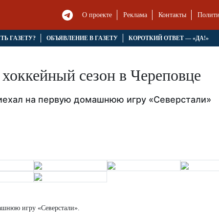
О проекте
Реклама
Контакты
Полити
ЯТЬ ГАЗЕТУ?
ОБЪЯВЛЕНИЕ В ГАЗЕТУ
КОРОТКИЙ ОТВЕТ — «ДА!»
хоккейный сезон в Череповце
иехал на первую домашнюю игру «Северстали»
ашнюю игру «Северстали».