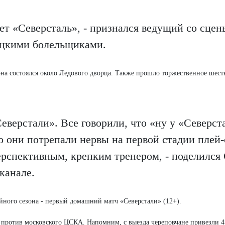
ет «Северсталь», - признался ведущий со сцен
ецкими болельщиками.
на состоялся около Ледового дворца. Также прошло торжественное шеств
еверстали». Все говорили, что «ну у «Северст
 Но они потрепали нервы на первой стадии плей
ерспективным, крепким тренером, - поделился
канале.
йного сезона - первый домашний матч «Северстали» (12+).
 против московского ЦСКА. Напомним, с выезда череповчане привезли 4 