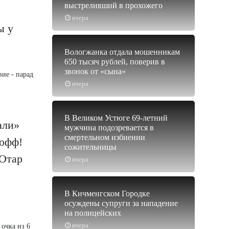
выстреливший в прохожего
вчера
ы у
Вологжанка отдала мошенникам
650 тысяч рублей, поверив в
звонок от «сына»
ие - парад
вчера
В Великом Устюге 69-летний
али»
мужчина подозревается в
смертельном избиении
-офф!
сожительницы
 Отар
вчера
В Кичменгском Городке
осуждены супруги за нападение
на полицейских
вчера
очка из 6