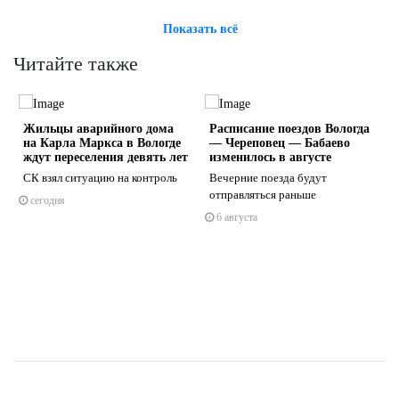
Показать всё
Читайте также
Жильцы аварийного дома
Расписание поездов Вологда
на Карла Маркса в Вологде
— Череповец — Бабаево
ждут переселения девять лет
изменилось в августе
СК взял ситуацию на контроль
Вечерние поезда будут
отправляться раньше
сегодня
s
ne
6 августа