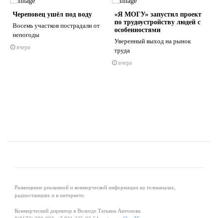
Череповец ушёл под воду
«Я МОГУ» запустил проект
по трудоустройству людей с
Восемь участков пострадали от
особенностями
непогоды
Уверенный выход на рынок
вчера
труда
s
ne
вчера
Размещение рекламной и коммерческой информации на телеканалах,
радиостанциях и в интернете.
Коммерческий директор в Вологде Татьяна Антонова