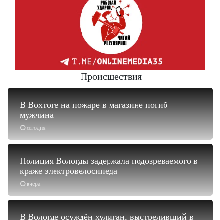
Происшествия
В Вохтоге на пожаре в магазине погиб
мужчина
сегодня
Полиция Вологды задержала подозреваемого в
краже электровелосипеда
вчера
В Вологде осуждён хулиган, выстреливший в