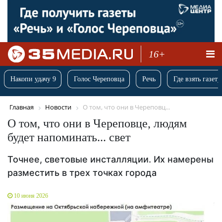
16+
Накопи удачу 9
Голос Череповца
Речь
Где взять газету
Главная
Новости
О том, что они в Череповц...
О том, что они в Череповце, людям
будет напоминать... свет
Точнее, световые инсталляции. Их намерены
разместить в трех точках города
10 июня 2026