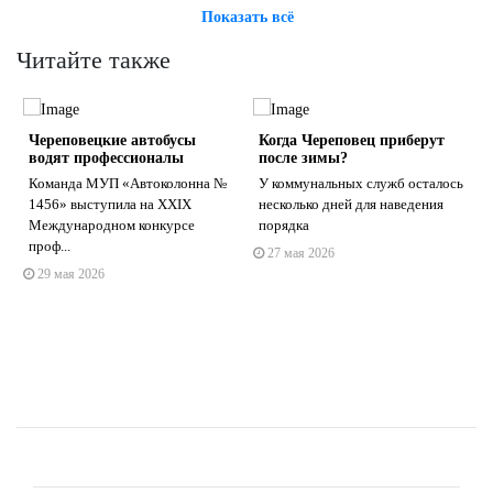
Показать всё
Читайте также
Череповецкие автобусы
Когда Череповец приберут
водят профессионалы
после зимы?
Команда МУП «Автоколонна №
У коммунальных служб осталось
1456» выступила на XXIX
несколько дней для наведения
Международном конкурсе
порядка
s
ne
проф...
27 мая 2026
29 мая 2026