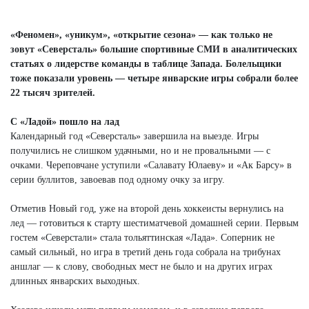
Next
«Феномен», «уникум», «открытие сезона» — как только не
зовут «Северсталь» большие спортивные СМИ в аналитических
статьях о лидерстве команды в таблице Запада. Болельщики
тоже показали уровень — четыре январские игры собрали более
22 тысяч зрителей.
С «Ладой» пошло на лад
Календарный год «Северсталь» завершила на выезде. Игры
получились не слишком удачными, но и не провальными — с
очками. Череповчане уступили «Салавату Юлаеву» и «Ак Барсу» в
серии буллитов, завоевав под одному очку за игру.
Отметив Новый год, уже на второй день хоккеисты вернулись на
лед — готовиться к старту шестиматчевой домашней серии. Первым
гостем «Северстали» стала тольяттинская «Лада». Соперник не
самый сильный, но игра в третий день года собрала на трибунах
аншлаг — к слову, свободных мест не было и на других играх
длинных январских выходных.