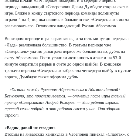
Хозяева начали матч первым номером, и в середине первого
периода нападающий «Северстали» Давид Думбадзе открыл счет в
игре. Ближе к концу стартового периода команды полминуты
играли 4 на 4, но, оказавшись в большинстве, «Северсталь» смогла
реализовать его. Отличился нападающий Руслан Абросимов.
Во втором периоде игра выравнялась, и за пять минут до перерыва
«Лада» реализовала большинство. В третьем периоде уже
«Северсталь» удачно разыграла первое же большинство, дубль на
счету Абросимова. Гости усилили активность в атаке и на 53-й
минуте сократили разрыв в счете до одной шайбы. В концовке
третьего периода «Северсталь» забросила четвертую шайбу в пустые
ворота, Думбадзе также оформил дубль.
— «Химия» между Русланом Абросимовым и Адамом Лишкой?
Безусловно, это прослеживается, — отметил после игры главный
тренер «Северстали» Андрей Козырев. — Эти ребята играют
третий сезон подряд, и это рабочая связка у нас. Они здорово
играют.
«Вадик, давай не сегодня»
Вторым на январских каникулах в Череповец приехал «Спартак», с