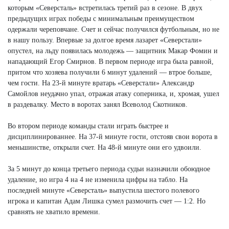
которым «Северсталь» встретилась третий раз в сезоне. В двух
предыдущих играх победы с минимальным преимуществом
одержали череповчане. Счет и сейчас получился футбольным, но не
в нашу пользу. Впервые за долгое время лазарет «Северстали»
опустел, на льду появилась молодежь — защитник Макар Фомин и
нападающий Егор Смирнов. В первом периоде игра была равной,
притом что хозяева получили 6 минут удалений — втрое больше,
чем гости. На 23-й минуте вратарь «Северстали» Александр
Самойлов неудачно упал, отражая атаку соперника, и, хромая, ушел
в раздевалку. Место в воротах занял Всеволод Скотников.
Во втором периоде команды стали играть быстрее и
дисциплинированнее. На 37-й минуте гости, отстояв свои ворота в
меньшинстве, открыли счет. На 48-й минуте они его удвоили.
За 5 минут до конца третьего периода судьи назначили обоюдное
удаление, но игра 4 на 4 не изменила цифры на табло. На
последней минуте «Северсталь» выпустила шестого полевого
игрока и капитан Адам Лишка сумел размочить счет — 1:2. Но
сравнять не хватило времени.