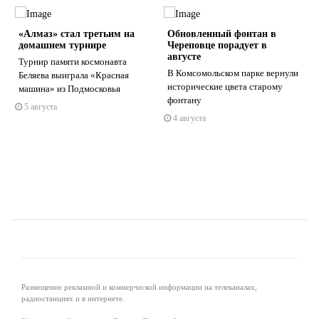
«Алмаз» стал третьим на
Обновленный фонтан в
домашнем турнире
Череповце порадует в
августе
м
Турнир памяти космонавта
В Комсомольском парке вернули
и
Беляева выиграла «Красная
исторические цвета старому
машина» из Подмосковья
s
ne
фонтану
5 августа
4 августа
Размещение рекламной и коммерческой информации на телеканалах,
радиостанциях и в интернете.