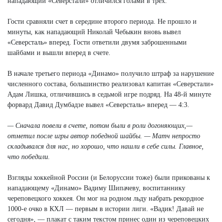
нападающий «Северстали» отличился голами в трех.
Гости сравняли счет в середине второго периода. Не прошло и
минуты, как нападающий Николай Чебыкин вновь вывел
«Северсталь» вперед. Гости ответили двумя заброшенными
шайбами и вышли вперед в счете.
В начале третьего периода «Динамо» получило штраф за нарушение
численного состава, большинство реализовал капитан «Северстали»
Адам Лишка, отличившись в седьмой игре подряд. На 48-й минуте
форвард Давид Думбадзе вывел «Северсталь» вперед — 4:3.
— Сначала повели в счете, потом были в роли догоняющих,—
отметил после игры автор победной шайбы. — Матч непросто
складывался для нас, но хорошо, что нашли в себе силы. Главное,
что победили.
Взгляды хоккейной России (и Белоруссии тоже) были прикованы к
нападающему «Динамо» Вадиму Шипачеву, воспитаннику
череповецкого хоккея. Он мог на родном льду набрать рекордное
1000-е очко в КХЛ — первым в истории лиги. «Вадик! Давай не
сегодня», — плакат с таким текстом принес один из череповецких