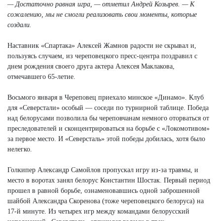
— Достаточно равная игра, — отметил Андрей Козырев. — К
сожалению, мы не смогли реализовать свои моменты, которые
создали.
Наставник «Спартака» Алексей Жамнов радости не скрывал и,
пользуясь случаем, из череповецкого пресс-центра поздравил с
днем рождения своего друга актера Алексея Маклакова,
отмечавшего 65-летие.
Восьмого января в Череповец приехало минское «Динамо». Клуб
для «Северстали» особый — соседи по турнирной таблице. Победа
над белорусами позволила бы череповчанам немного оторваться от
преследователей и сконцентрироваться на борьбе с «Локомотивом»
за первое место. И «Северсталь» этой победы добилась, хотя было
нелегко.
Голкипер Александр Самойлов пропускал игру из-за травмы, и
место в воротах занял белорус Константин Шостак. Первый период
прошел в равной борьбе, ознаменовавшись одной заброшенной
шайбой Александра Скоренова (тоже череповецкого белоруса) на
17-й минуте. Из четырех игр между командами белорусский