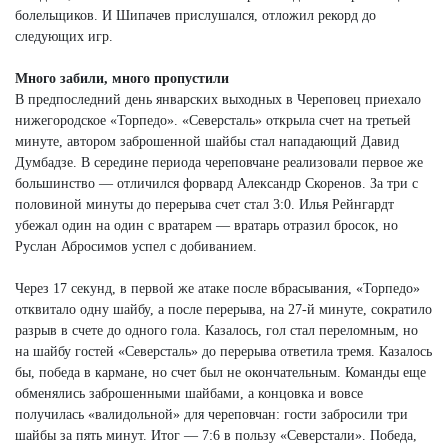
болельщиков. И Шипачев прислушался, отложил рекорд до
следующих игр.
Много забили, много пропустили
В предпоследний день январских выходных в Череповец приехало
нижегородское «Торпедо». «Северсталь» открыла счет на третьей
минуте, автором заброшенной шайбы стал нападающий Давид
Думбадзе. В середине периода череповчане реализовали первое же
большинство — отличился форвард Александр Скоренов. За три с
половиной минуты до перерыва счет стал 3:0. Илья Рейнгардт
убежал один на один с вратарем — вратарь отразил бросок, но
Руслан Абросимов успел с добиванием.
Через 17 секунд, в первой же атаке после вбрасывания, «Торпедо»
отквитало одну шайбу, а после перерыва, на 27-й минуте, сократило
разрыв в счете до одного гола. Казалось, гол стал переломным, но
на шайбу гостей «Северсталь» до перерыва ответила тремя. Казалось
бы, победа в кармане, но счет был не окончательным. Команды еще
обменялись заброшенными шайбами, а концовка и вовсе
получилась «валидольной» для череповчан: гости забросили три
шайбы за пять минут. Итог — 7:6 в пользу «Северстали». Победа,