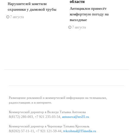
области
Нарушителей заметили
Антициклон принесёт
охранники у дымовой трубы
комфортную погоду на
7 августа
s
ne
выходные
7 августа
Размещение рекламной и коммерческой информации на телеканалах,
радиостанциях и в интернете.
Коммерческий директор в Вологде Татьяна Антонова
8(8172) 280-003, +7 921 235-03-54,
antonova@ers35.ru
Коммерческий директор в Череповце Татьяна Крохмаль
8(8202) 57-11-11, +7 921 121-59-44,
tvkrohmal@35media.ru