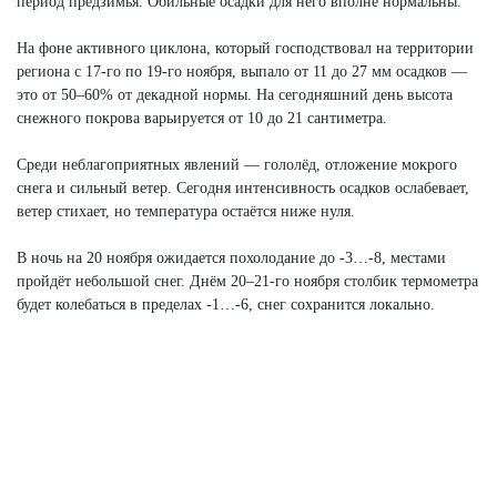
период предзимья. Обильные осадки для него вполне нормальны.
На фоне активного циклона, который господствовал на территории
региона с 17-го по 19-го ноября, выпало от 11 до 27 мм осадков —
это от 50–60% от декадной нормы. На сегодняшний день высота
снежного покрова варьируется от 10 до 21 сантиметра.
Среди неблагоприятных явлений — гололёд, отложение мокрого
снега и сильный ветер. Сегодня интенсивность осадков ослабевает,
ветер стихает, но температура остаётся ниже нуля.
В ночь на 20 ноября ожидается похолодание до -3…-8, местами
пройдёт небольшой снег. Днём 20–21-го ноября столбик термометра
будет колебаться в пределах -1…-6, снег сохранится локально.