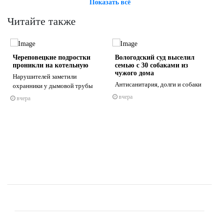
Показать всё
Читайте также
Череповецкие подростки
Вологодский суд выселил
проникли на котельную
семью с 30 собаками из
чужого дома
Нарушителей заметили
Антисанитария, долги и собаки
охранники у дымовой трубы
вчера
вчера
s
ne