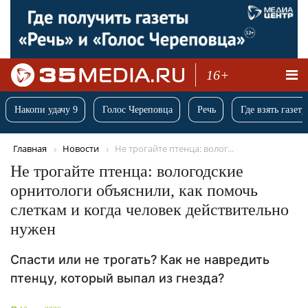
16+
Накопи удачу 9
Голос Череповца
Речь
Где взять газету
Главная
Новости
Не трогайте птенца: волог...
Не трогайте птенца: вологодские
орнитологи объяснили, как помочь
слеткам и когда человек действительно
нужен
Спасти или не трогать? Как не навредить
птенцу, который выпал из гнезда?