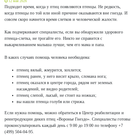
12 мая 2026
Подходит время, когда у птиц появляются птенцы. Не редкость,
когда птенцы по той или иной причине оказываются вне гнезда. И
совсем скоро начнется время слетков и человеческой жалости.
Как подчеркивают специалисты, если вы обнаружили здорового
птенца-слетка, не трогайте его. Никто не справится с
выкармливанием малыша лучше, чем его мама и папа.
В каких случаях помощь человека необходима:
птенец вялый, жмурится, хохлится;
птенец ранен, у него висит крыло, сломана нога;
птенец оказался в центре города, рядом нет зеленых
насаждений, не видно родителей;
птенец слепой, лысый, не стоит на ножках;
вы нашли птенца голубя или стрижа.
Если нужна помощь, можно обратиться в Центр реабилитации и
реинтродукции диких птиц «Воронье Гнездо». Специалисты готовы
проконсультировать каждый день с 9:00 до 19:00 по телефону +7
(499) 504-04-95.