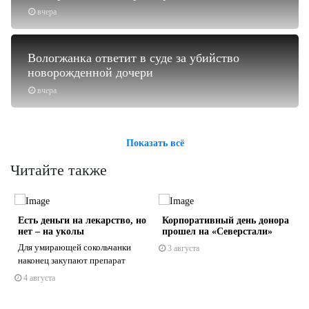
вчера
Вологжанка ответит в суде за убийство
новорожденной дочери
вчера
Показать всё
Читайте также
Есть деньги на лекарство, но
Корпоративный день донора
нет – на уколы
прошел на «Северстали»
Для умирающей сокольчанки
3 августа
наконец закупают препарат
4 августа
s
ne