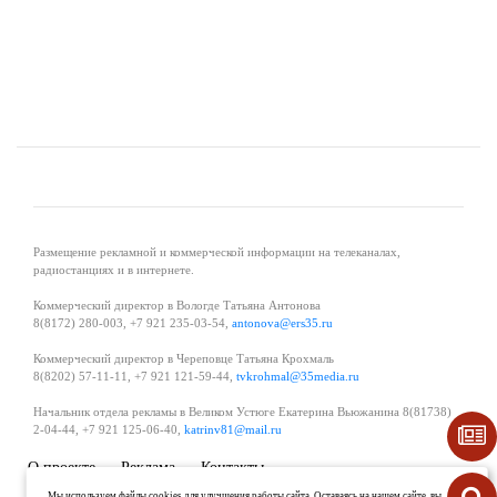
Размещение рекламной и коммерческой информации на телеканалах,
радиостанциях и в интернете.
Коммерческий директор в Вологде Татьяна Антонова
8(8172) 280-003, +7 921 235-03-54,
antonova@ers35.ru
Коммерческий директор в Череповце Татьяна Крохмаль
8(8202) 57-11-11, +7 921 121-59-44,
tvkrohmal@35media.ru
Начальник отдела рекламы в Великом Устюге Екатерина Вьюжанина 8(81738)
2-04-44, +7 921 125-06-40,
katrinv81@mail.ru
О проекте
Реклама
Контакты
Политика в области обработки и защиты персональных данных
Мы используем файлы cookies для улучшения работы сайта. Оставаясь на нашем сайте, вы