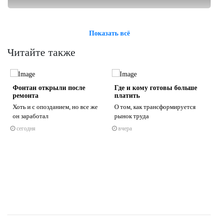
Показать всё
Читайте также
Фонтан открыли после
Где и кому готовы больше
ремонта
платить
Хоть и с опозданием, но все же
О том, как трансформируется
он заработал
рынок труда
сегодня
вчера
s
ne