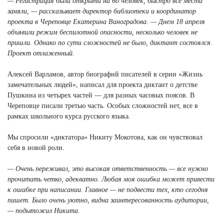
— Регистрация была открыта на 60 человек, быстро все места
заняли, — рассказывает директор библиотеки и координатор
проекта в Череповце Екатерина Виноградова. — Днем 18 апреля
объявили режим беспилотной опасности, несколько человек не
пришли. Однако по сути сложностей не было, диктант состоялся.
Проект отлаженный.
Алексей Варламов, автор биографий писателей в серии «Жизнь
замечательных людей», написал для проекта диктант о детстве
Пушкина из четырех частей — для разных часовых поясов. В
Череповце писали третью часть. Особых сложностей нет, все в
рамках школьного курса русского языка.
Мы спросили «диктатора» Никиту Мокотова, как он чувствовал
себя в новой роли.
— Очень переживал, это высокая ответственность — все нужно
прочитать четко, адекватно. Любая моя ошибка может привести
к ошибке при написании. Главное — не подвести тех, кто сегодня
пишет. Было очень уютно, видна заинтересованность аудитории,
— подытожил Никита.