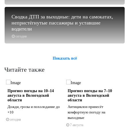
Сводка ДТП за выходные: дети на самокатах,
непристёгнутые пассажиры и уставшие
водители
сегодня
Показать всё
Читайте также
Прогноз погоды на 10–14
Прогноз погоды на 7–10
августа в Вологодской
августа в Вологодской
области
области
Дожди, грозы и похолодание до
Антициклон принесёт
+10
комфортную погоду на
s
ne
выходные
сегодня
7 августа