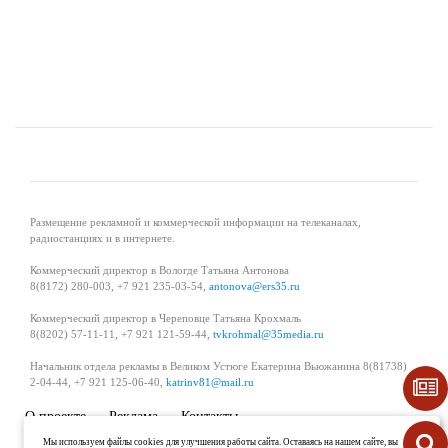
Размещение рекламной и коммерческой информации на телеканалах,
радиостанциях и в интернете.
Коммерческий директор в Вологде Татьяна Антонова
8(8172) 280-003, +7 921 235-03-54,
antonova@ers35.ru
Коммерческий директор в Череповце Татьяна Крохмаль
8(8202) 57-11-11, +7 921 121-59-44,
tvkrohmal@35media.ru
Начальник отдела рекламы в Великом Устюге Екатерина Вьюжанина 8(81738)
2-04-44, +7 921 125-06-40,
katrinv81@mail.ru
О проекте
Реклама
Контакты
Политика в области обработки и защиты персональных данных
Мы используем файлы cookies для улучшения работы сайта. Оставаясь на нашем сайте, вы